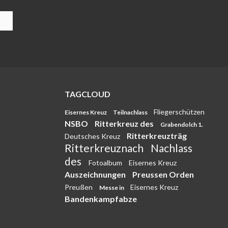
TAGCLOUD
Fliegerschützen
Eisernes Kreuz
Teilnachlass
NSBO
Ritterkreuz des
Grabendolch 1.
Ritterkreuzträg
Deutsches Kreuz
Ritterkreuznach
Nachlass
des
Fotoalbum
Eisernes Kreuz
Auszeichnungen
Preussen Orden
Preußen
Eisernes Kreuz
Messe in
Bandenkampfabze