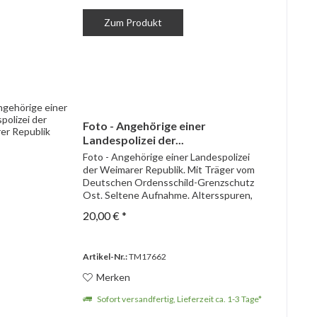
Zum Produkt
Foto - Angehörige einer
Landespolizei der...
Foto - Angehörige einer Landespolizei
der Weimarer Republik. Mit Träger vom
Deutschen Ordensschild-Grenzschutz
Ost. Seltene Aufnahme. Altersspuren,
Kleine Fehlstellen und Einrisse am Rand.
20,00 € *
Artikel-Nr.:
TM17662
Merken
Sofort versandfertig, Lieferzeit ca. 1-3 Tage*