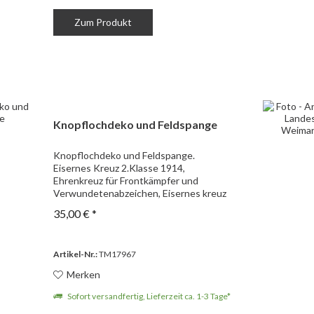
Zum Produkt
Knopflochdeko und Feldspange
Knopflochdeko und Feldspange.
Eisernes Kreuz 2.Klasse 1914,
Ehrenkreuz für Frontkämpfer und
Verwundetenabzeichen, Eisernes kreuz
2.Klasse 1914, Kriegsverdienstkreuz und
35,00 € *
Ehrenkreuz für Frontkämpfer. Guter,
getragener Zustand.
Artikel-Nr.:
TM17967
Merken
Sofort versandfertig, Lieferzeit ca. 1-3 Tage*