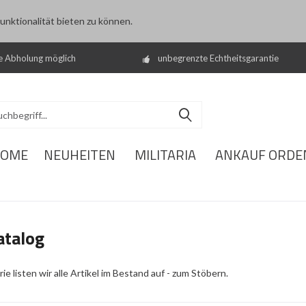
nktionalität bieten zu können.
e Abholung möglich
unbegrenzte Echtheitsgarantie
OME
NEUHEITEN
MILITARIA
ANKAUF ORDE
talog
ie listen wir alle Artikel im Bestand auf - zum Stöbern.