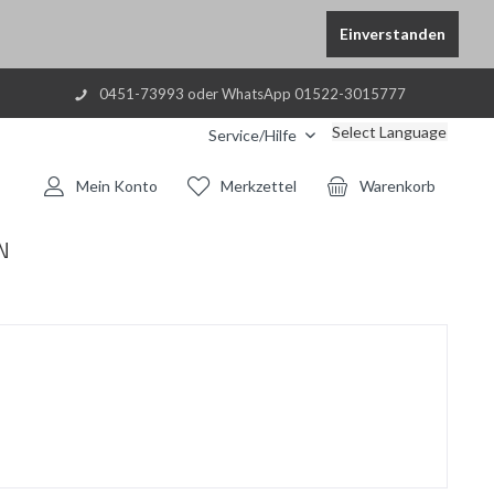
Einverstanden
0451-73993 oder WhatsApp 01522-3015777
Select Language
Service/Hilfe
Mein Konto
Merkzettel
Warenkorb
N