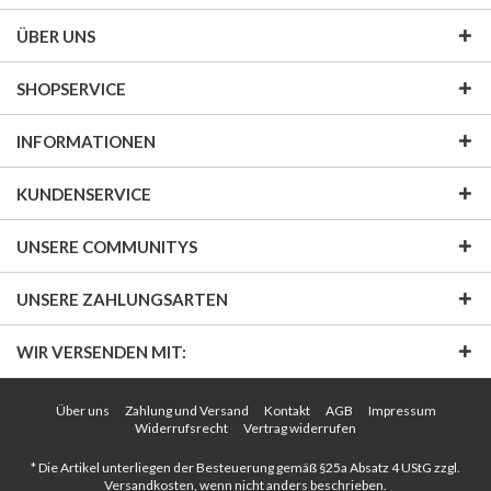
ÜBER UNS
SHOPSERVICE
INFORMATIONEN
KUNDENSERVICE
UNSERE COMMUNITYS
UNSERE ZAHLUNGSARTEN
WIR VERSENDEN MIT:
Über uns
Zahlung und Versand
Kontakt
AGB
Impressum
Widerrufsrecht
Vertrag widerrufen
* Die Artikel unterliegen der Besteuerung gemäß §25a Absatz 4 UStG zzgl.
Versandkosten
, wenn nicht anders beschrieben.