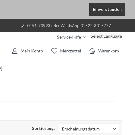
Einverstanden
0451-73993 oder WhatsApp 01522-3015777
Select Language
Service/Hilfe
Mein Konto
Merkzettel
Warenkorb
N
Sortierung: