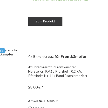
Zum Produkt
ft
4x Ehrenkreuz für Frontkämpfer
4x Ehrenkreuz für Frontkämpfer
Hersteller: R.V.13 Pforzheim 0.2 R.V.
Pforzheim N+H 1x Band Eisen bronziert
28,00 € *
Artikel-Nr.:
aTM43582
Merken