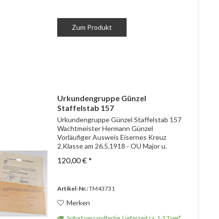
Zum Produkt
Urkundengruppe Günzel
Staffelstab 157
Urkundengruppe Günzel Staffelstab 157
Wachtmeister Hermann Günzel
Vorläufiger Ausweis Eisernes Kreuz
2.Klasse am 26.5.1918 - OU Major u.
Kommandeur Übersendungsschreiben
120,00 € *
Dienstauszeichnung I.Klasse 6.Oktober
1920 für Finanzbeamter in...
Artikel-Nr.:
TM43731
Merken
Sofort versandfertig, Lieferzeit ca. 1-3 Tage*