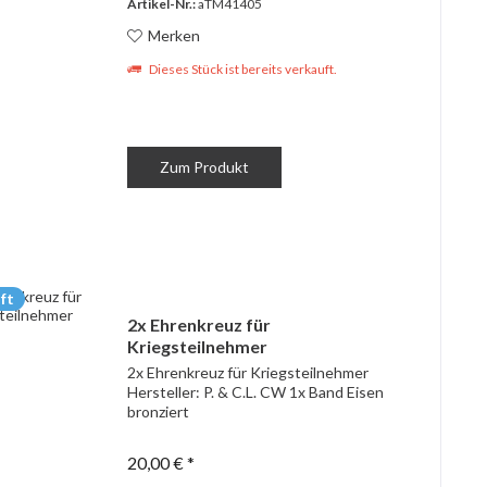
Artikel-Nr.:
aTM41405
Merken
Dieses Stück ist bereits verkauft.
Zum Produkt
ft
2x Ehrenkreuz für
Kriegsteilnehmer
2x Ehrenkreuz für Kriegsteilnehmer
Hersteller: P. & C.L. CW 1x Band Eisen
bronziert
20,00 € *