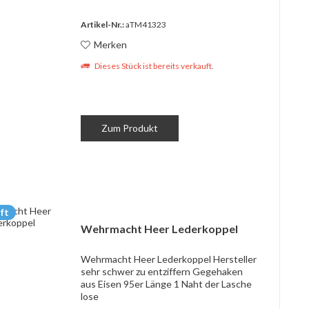
Artikel-Nr.:
aTM41323
Merken
Dieses Stück ist bereits verkauft.
Zum Produkt
ft
Wehrmacht Heer Lederkoppel
Wehrmacht Heer Lederkoppel Hersteller
sehr schwer zu entziffern Gegehaken
aus Eisen 95er Länge 1 Naht der Lasche
lose