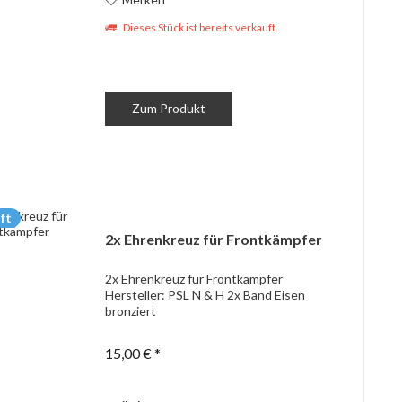
Dieses Stück ist bereits verkauft.
Zum Produkt
ft
2x Ehrenkreuz für Frontkämpfer
2x Ehrenkreuz für Frontkämpfer
Hersteller: PSL N & H 2x Band Eisen
bronziert
15,00 € *