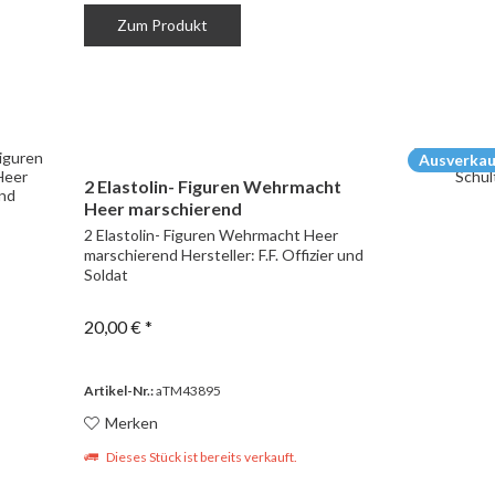
Zum Produkt
Ausverkau
2 Elastolin- Figuren Wehrmacht
Heer marschierend
2 Elastolin- Figuren Wehrmacht Heer
marschierend Hersteller: F.F. Offizier und
Soldat
20,00 € *
Artikel-Nr.:
aTM43895
Merken
Dieses Stück ist bereits verkauft.