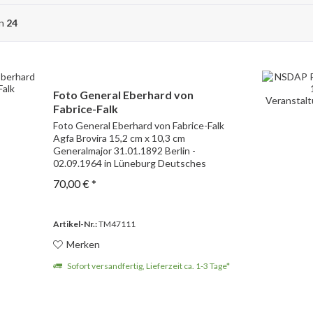
on
24
Foto General Eberhard von
Fabrice-Falk
Foto General Eberhard von Fabrice-Falk
Agfa Brovira 15,2 cm x 10,3 cm
Generalmajor 31.01.1892 Berlin -
02.09.1964 in Lüneburg Deutsches
Kreuz in Silber 26.04.45
70,00 € *
Artikel-Nr.:
TM47111
Merken
Sofort versandfertig, Lieferzeit ca. 1-3 Tage*