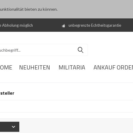
nktionalität bieten zu können.
e Abholung möglich
unbegrenzte Echtheitsgarantie
OME
NEUHEITEN
MILITARIA
ANKAUF ORDE
steller