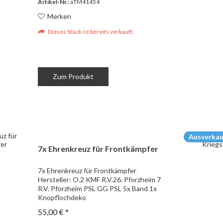
Artikel-Nr.:
aTM41454
Merken
Dieses Stück ist bereits verkauft.
Zum Produkt
Ausverkau
7x Ehrenkreuz für Frontkämpfer
7x Ehrenkreuz für Frontkämpfer
Hersteller: O.2 KMF R.V.26. Pforzheim 7
R.V. Pforzheim PSL GG PSL 5x Band 1x
Knopflochdeko
55,00 € *