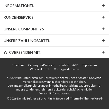
INFORMATIONEN
KUNDENSERVICE
UNSERE COMMUNITYS
UNSERE ZAHLUNGSARTEN
WIR VERSENDEN MIT:
Über uns
Zahlung und Versand
Kontakt
AGB
Impressum
Widerrufsrecht
Vertrag widerrufen
* Die Artikel unterliegen der Besteuerung gemäß §25a Absatz 4 UStG zzgl.
Versandkosten
, wenn nicht anders beschrieben.
Versandzeit gilt für Lieferungen innerhalb Deutschlands, Lieferzeiten für
andere Länder entnehmen Sie bitte der Schaltfläche mit den
Versandinformationen.
© 2026 Dennis Suitner e.K. - All Rights Reserved. Theme by
ThemeWare®