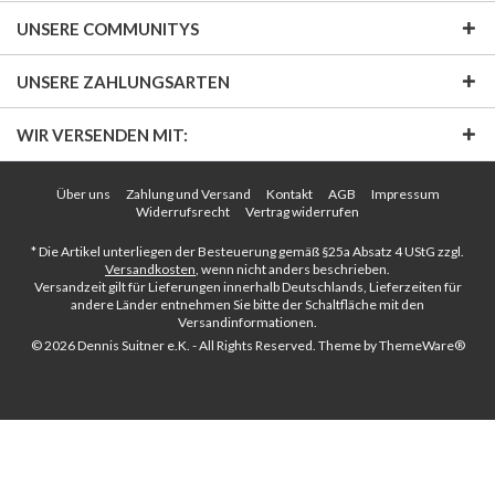
UNSERE COMMUNITYS
UNSERE ZAHLUNGSARTEN
WIR VERSENDEN MIT:
Über uns
Zahlung und Versand
Kontakt
AGB
Impressum
Widerrufsrecht
Vertrag widerrufen
* Die Artikel unterliegen der Besteuerung gemäß §25a Absatz 4 UStG zzgl.
Versandkosten
, wenn nicht anders beschrieben.
Versandzeit gilt für Lieferungen innerhalb Deutschlands, Lieferzeiten für
andere Länder entnehmen Sie bitte der Schaltfläche mit den
Versandinformationen.
© 2026 Dennis Suitner e.K. - All Rights Reserved. Theme by
ThemeWare®