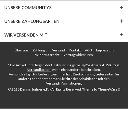
UNSERE COMMUNITYS
UNSERE ZAHLUNGSARTEN
WIR VERSENDEN MIT:
Über uns
Zahlung und Versand
Kontakt
AGB
Impressum
Widerrufsrecht
Vertrag widerrufen
* Die Artikel unterliegen der Besteuerung gemäß §25a Absatz 4 UStG zzgl.
Versandkosten
, wenn nicht anders beschrieben.
Versandzeit gilt für Lieferungen innerhalb Deutschlands, Lieferzeiten für
andere Länder entnehmen Sie bitte der Schaltfläche mit den
Versandinformationen.
© 2026 Dennis Suitner e.K. - All Rights Reserved. Theme by
ThemeWare®