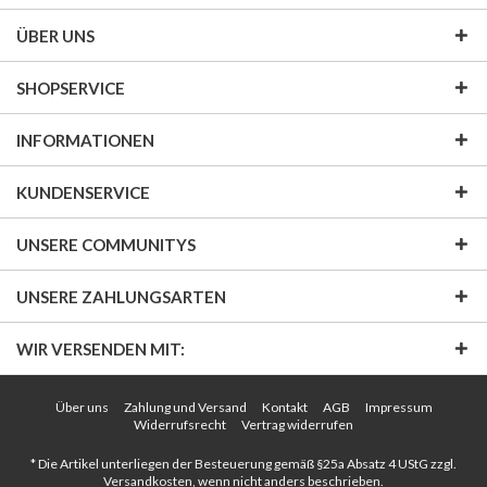
ÜBER UNS
SHOPSERVICE
INFORMATIONEN
KUNDENSERVICE
UNSERE COMMUNITYS
UNSERE ZAHLUNGSARTEN
WIR VERSENDEN MIT:
Über uns
Zahlung und Versand
Kontakt
AGB
Impressum
Widerrufsrecht
Vertrag widerrufen
* Die Artikel unterliegen der Besteuerung gemäß §25a Absatz 4 UStG zzgl.
Versandkosten
, wenn nicht anders beschrieben.