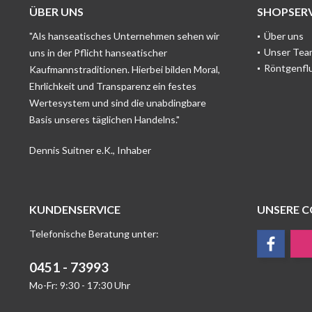
ÜBER UNS
SHOPSERV
"Als hanseatisches Unternehmen sehen wir
Über uns
Unser Tea
uns in der Pflicht hanseatischer
Röntgenfl
Kaufmannstraditionen. Hierbei bilden Moral,
Ehrlichkeit und Transparenz ein festes
Wertesystem und sind die unabdingbare
Basis unseres täglichen Handelns."
Dennis Suitner e.K., Inhaber
KUNDENSERVICE
UNSERE 
Telefonische Beratung unter:
0451 - 73993
Mo-Fr: 9:30 - 17:30 Uhr