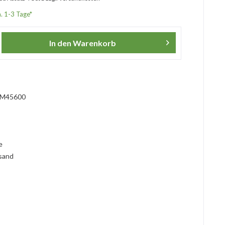
a. 1-3 Tage*
In den
Warenkorb
?
M45600
l
ie
rsand