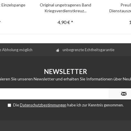
t Einzelspange
Original ungetragenes Band
Preu
Kriegsverdienstkreuz...
Dienstausze
*
4,90 € *
1
e Abholung möglich
unbegrenzte Echtheitsgarantie
NEWSLETTER
ieren Sie unseren Newsletter und erhalten Sie Informationen über Neu
Die
Datenschutzbestimmungen
habe ich zur Kenntnis genommen.