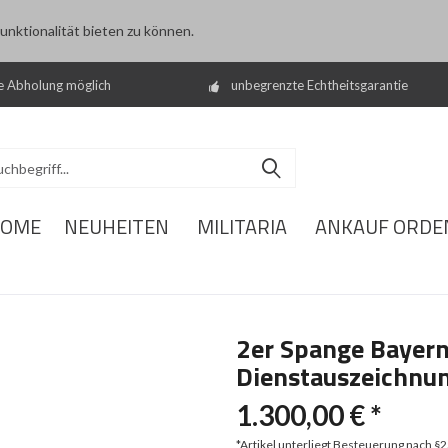
nktionalität bieten zu können.
e Abholung möglich
unbegrenzte Echtheitsgarantie
OME
NEUHEITEN
MILITARIA
ANKAUF ORDE
2er Spange Bayern
Dienstauszeichnun
1.300,00 € *
*Artikel unterliegt Besteuerung nach §