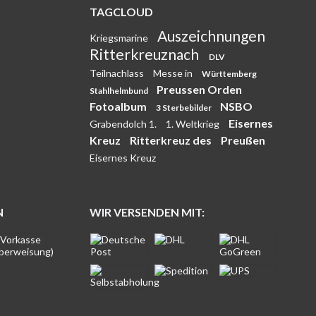
TAGCLOUD
Auszeichnungen
Kriegsmarine
Ritterkreuznach
DLV
Teilnachlass
Messe in
Württemberg
Preussen Orden
Stahlhelmbund
Fotoalbum
NSBO
3 Sterbebilder
Eisernes
Grabendolch 1.
1. Weltkrieg
Kreuz
Ritterkreuz des
Preußen
Eisernes Kreuz
N
WIR VERSENDEN MIT: