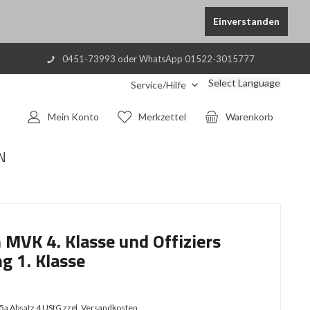
Einverstanden
0451-73993 oder WhatsApp 01522-3015777
Select Language
Service/Hilfe
Mein Konto
Merkzettel
Warenkorb
N
 MVK 4. Klasse und Offiziers
g 1. Klasse
25a Absatz 4 UStG
zzgl. Versandkosten