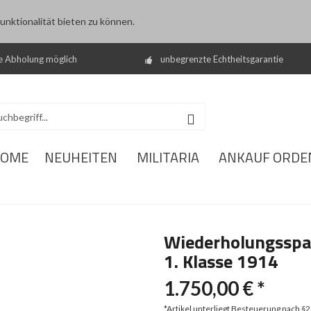
nktionalität bieten zu können.
e Abholung möglich
unbegrenzte Echtheitsgarantie
OME
NEUHEITEN
MILITARIA
ANKAUF ORDE
Wiederholungsspa
1. Klasse 1914
1.750,00 € *
*Artikel unterliegt Besteuerung nach §