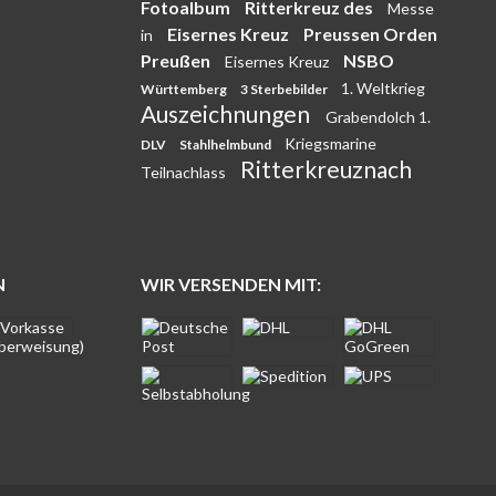
Fotoalbum
Ritterkreuz des
Messe
Eisernes Kreuz
Preussen Orden
in
Preußen
NSBO
Eisernes Kreuz
1. Weltkrieg
Württemberg
3 Sterbebilder
Auszeichnungen
Grabendolch 1.
Kriegsmarine
DLV
Stahlhelmbund
Ritterkreuznach
Teilnachlass
N
WIR VERSENDEN MIT: