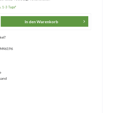
a. 1-3 Tage*
In den
Warenkorb
kel?
M46196
l
ie
rsand