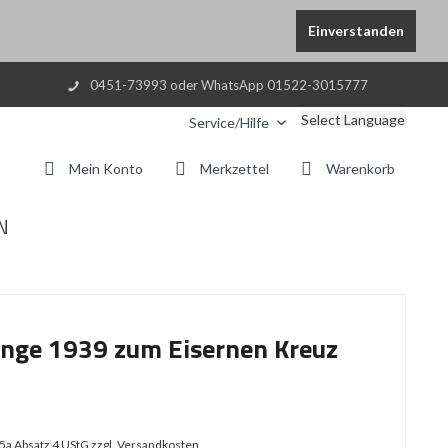
Einverstanden
0451-73993 oder WhatsApp 01522-3015777
Select Language
Service/Hilfe
Mein Konto
Merkzettel
Warenkorb
N
nge 1939 zum Eisernen Kreuz
25a Absatz 4 UStG
zzgl. Versandkosten