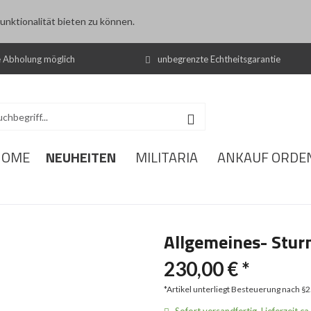
nktionalität bieten zu können.
e Abholung möglich
unbegrenzte Echtheitsgarantie
NEUHEITEN
HOME
MILITARIA
ANKAUF ORDE
Allgemeines- Stu
230,00 € *
*Artikel unterliegt Besteuerung nach §
Sofort versandfertig, Lieferzeit ca