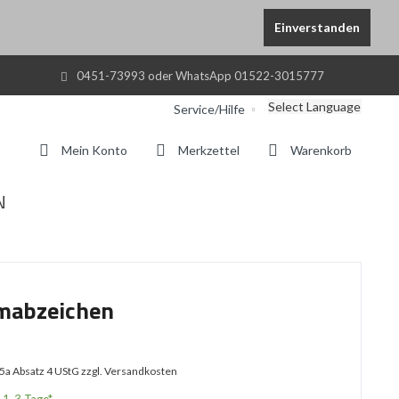
Einverstanden
0451-73993 oder WhatsApp 01522-3015777
Select Language
Service/Hilfe
Mein Konto
Merkzettel
Warenkorb
N
rmabzeichen
25a Absatz 4 UStG
zzgl. Versandkosten
. 1-3 Tage*