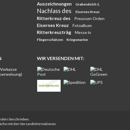
Auszeichnungen
Grabendolch 1.
Nachlass des
Eisernes Kreuz
Ritterkreuz des
Preussen Orden
Eisernes Kreuz
Fotoalbum
Ritterkreuzträg
Messe in
Fliegerschützen
Kriegsmarine
N
WIR VERSENDEN MIT:
anders beschrieben.
fläche mit den Versandinformationen.