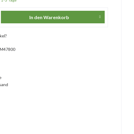
In den
Warenkorb
kel?
M47800
l
ie
rsand