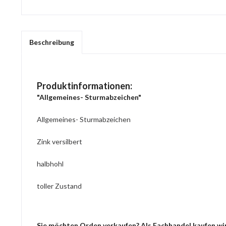
Beschreibung
Produktinformationen:
"Allgemeines- Sturmabzeichen"
Allgemeines- Sturmabzeichen
Zink versilbert
halbhohl
toller Zustand
Sie möchten Orden verkaufen? Als Fachhandel kaufen wir