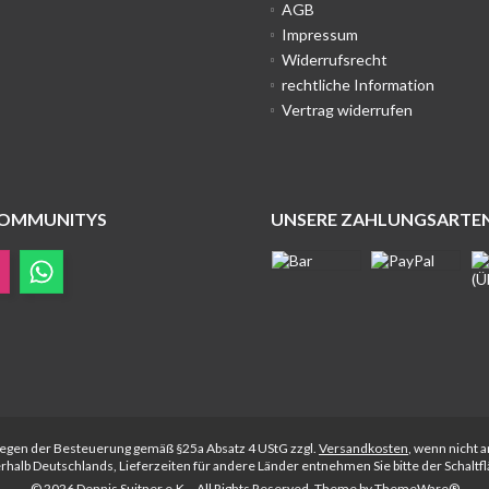
AGB
Impressum
Widerrufsrecht
rechtliche Information
Vertrag widerrufen
COMMUNITYS
UNSERE ZAHLUNGSARTE
rliegen der Besteuerung gemäß §25a Absatz 4 UStG zzgl.
Versandkosten
, wenn nicht 
nerhalb Deutschlands, Lieferzeiten für andere Länder entnehmen Sie bitte der Schalt
© 2026 Dennis Suitner e.K. - All Rights Reserved. Theme by
ThemeWare®