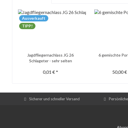
Ausverkauft
TIPP!
Jagdfliegernachlass JG 26
6 gemischte Por
Schlageter - sehr selten
0,01 € *
50,00 €
Sicherer und schneller Versand
Persönlich
Abonn