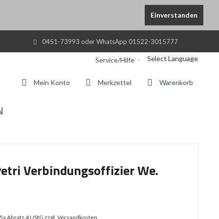
Einverstanden
0451-73993 oder WhatsApp 01522-3015777
Select Language
Service/Hilfe
Mein Konto
Merkzettel
Warenkorb
N
tri Verbindungsoffizier We.
25a Absatz 4 UStG
zzgl. Versandkosten