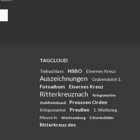
TAGCLOUD
NSBO
Teilnachlass
Eisernes Kreuz
Auszeichnungen
Grabendolch 1.
Fotoalbum
Eisernes Kreuz
Ritterkreuznach
Kriegsmarine
Preussen Orden
Stahlhelmbund
Preußen
Kriegsmarine
1. Weltkrieg
Messe in
Württemberg
3 Sterbebilder
Ritterkreuz des