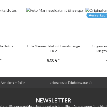
Ausverkauf
taitfotos
Foto Marinesoldat mit Einzelspange
Original 
EK 2
Kriegsv
 *
8,00 € *
e Abholung möglich
unbegrenzte Echtheitsgarantie
NEWSLETTER
ieren Sie unseren Newsletter und erhalten Sie Informationen über Neu