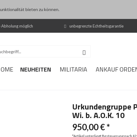
nktionalität bieten zu können.
e Abholung möglich
unbegrenzte Echtheitsgarantie
NEUHEITEN
HOME
MILITARIA
ANKAUF ORDE
Urkundengruppe Pe
Wi. b. A.O.K. 10
950,00 € *
*Artikel unterliegt Besteuerung nach §