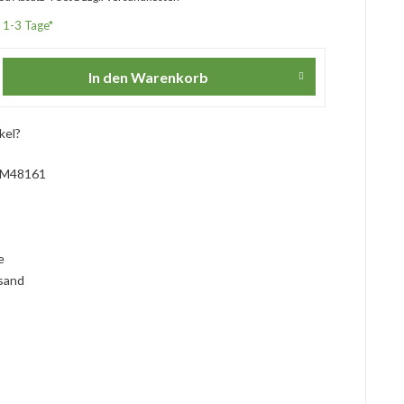
. 1-3 Tage*
In den
Warenkorb
kel?
M48161
l
ie
rsand