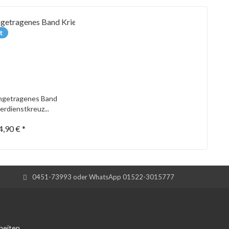
t
ungetragenes Band
erdienstkreuz...
4,90 € *
0451-73993 oder WhatsApp 01522-3015777
heiten