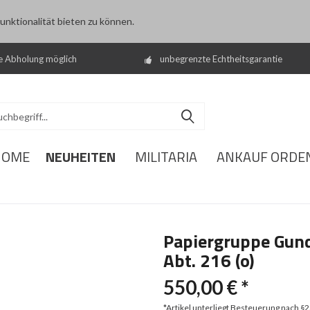
nktionalität bieten zu können.
e Abholung möglich
unbegrenzte Echtheitsgarantie
NEUHEITEN
HOME
MILITARIA
ANKAUF ORDE
Papiergruppe Gund
Abt. 216 (o)
550,00 € *
*Artikel unterliegt Besteuerung nach §