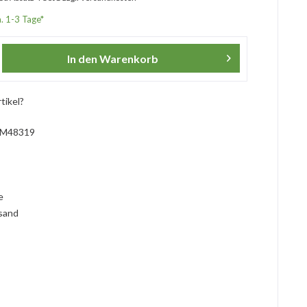
a. 1-3 Tage*
In den
Warenkorb
tikel?
M48319
l
ie
rsand