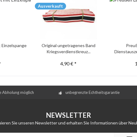
Ausverkauft
t Einzelspange
Original ungetragenes Band
Preu
Kriegsverdienstkreuz...
Dienstausze
*
4,90 € *
1
e Abholung möglich
unbegrenzte Echtheitsgarantie
NEWSLETTER
ieren Sie unseren Newsletter und erhalten Sie Informationen über Neu