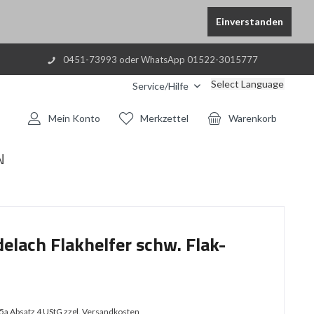
Einverstanden
0451-73993 oder WhatsApp 01522-3015777
Select Language
Service/Hilfe
Mein Konto
Merkzettel
Warenkorb
N
elach Flakhelfer schw. Flak-
25a Absatz 4 UStG
zzgl. Versandkosten