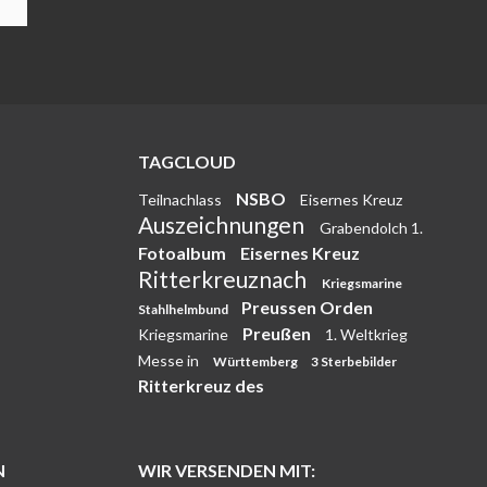
TAGCLOUD
NSBO
Teilnachlass
Eisernes Kreuz
Auszeichnungen
Grabendolch 1.
Fotoalbum
Eisernes Kreuz
Ritterkreuznach
Kriegsmarine
Preussen Orden
Stahlhelmbund
Preußen
Kriegsmarine
1. Weltkrieg
Messe in
Württemberg
3 Sterbebilder
Ritterkreuz des
N
WIR VERSENDEN MIT: