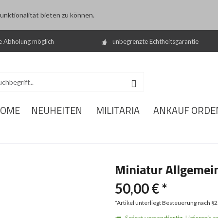
nktionalität bieten zu können.
e Abholung möglich
unbegrenzte Echtheitsgarantie
OME
NEUHEITEN
MILITARIA
ANKAUF ORDE
Miniatur Allgemei
50,00 € *
*Artikel unterliegt Besteuerung nach §