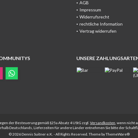
AGB
Impressum
Widerrufsrecht
rechtliche Information
Vertrag widerrufen
COMMUNITYS
UNSERE ZAHLUNGSARTE
rliegen der Besteuerung gemäß §25a Absatz 4 UStG zzgl.
Versandkosten
, wenn nicht 
nerhalb Deutschlands, Lieferzeiten für andere Länder entnehmen Sie bitte der Schalt
© 2026 Dennis Suitner e.K. - All Rights Reserved. Theme by
ThemeWare®