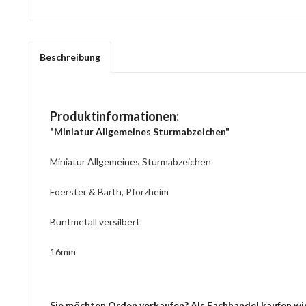
Beschreibung
Produktinformationen:
"Miniatur Allgemeines Sturmabzeichen"
Miniatur Allgemeines Sturmabzeichen
Foerster & Barth, Pforzheim
Buntmetall versilbert
16mm
Sie möchten Orden verkaufen? Als Fachhandel kaufen wir