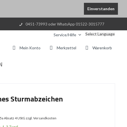
Einverstanden
0451-73993 oder WhatsApp 01522-3015777
Select Language
Service/Hilfe
Mein Konto
Merkzettel
Warenkorb
N
nes Sturmabzeichen
25a Absatz 4 UStG
zzgl. Versandkosten