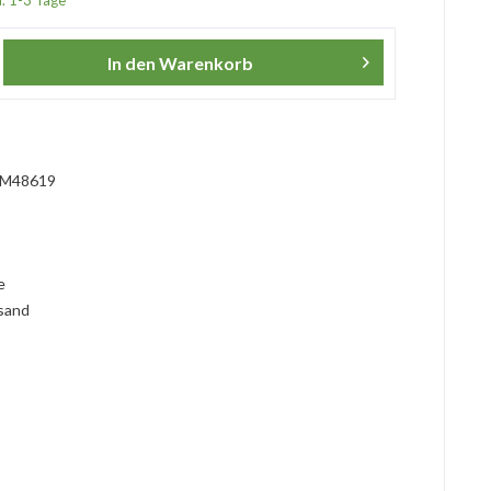
a. 1-3 Tage*
In den
Warenkorb
M48619
l
ie
rsand