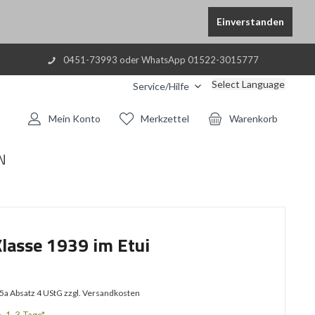
Einverstanden
0451-73993 oder WhatsApp 01522-3015777
Select Language
Service/Hilfe
Mein Konto
Merkzettel
Warenkorb
N
Klasse 1939 im Etui
25a Absatz 4 UStG
zzgl. Versandkosten