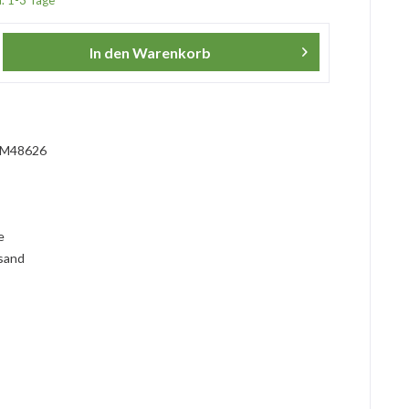
a. 1-3 Tage*
In den
Warenkorb
?
M48626
l
ie
rsand