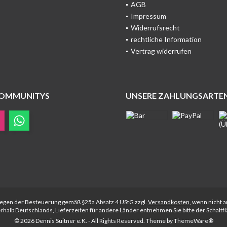
AGB
Impressum
Widerrufsrecht
rechtliche Information
Vertrag widerrufen
COMMUNITYS
UNSERE ZAHLUNGSARTE
rliegen der Besteuerung gemäß §25a Absatz 4 UStG zzgl.
Versandkosten
, wenn nicht 
nerhalb Deutschlands, Lieferzeiten für andere Länder entnehmen Sie bitte der Schalt
© 2026 Dennis Suitner e.K. - All Rights Reserved. Theme by
ThemeWare®