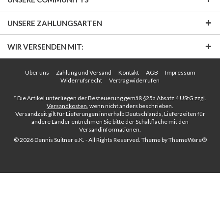
UNSERE ZAHLUNGSARTEN
WIR VERSENDEN MIT:
Über uns
Zahlung und Versand
Kontakt
AGB
Impressum
Widerrufsrecht
Vertrag widerrufen
* Die Artikel unterliegen der Besteuerung gemäß §25a Absatz 4 UStG zzgl.
Versandkosten
, wenn nicht anders beschrieben.
Versandzeit gilt für Lieferungen innerhalb Deutschlands, Lieferzeiten für
andere Länder entnehmen Sie bitte der Schaltfläche mit den
Versandinformationen.
© 2026 Dennis Suitner e.K. - All Rights Reserved. Theme by
ThemeWare®