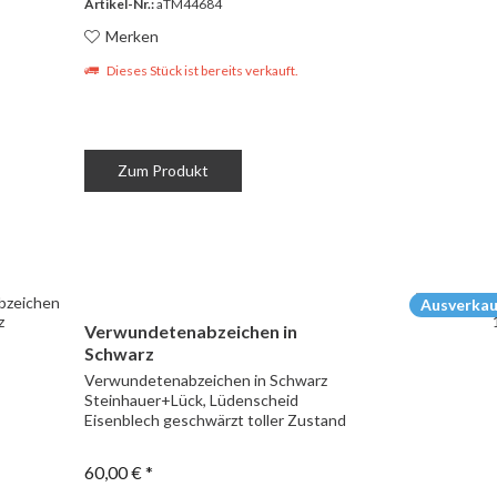
Artikel-Nr.:
aTM44684
Merken
Dieses Stück ist bereits verkauft.
Zum Produkt
Ausverkau
Verwundetenabzeichen in
Schwarz
Verwundetenabzeichen in Schwarz
Steinhauer+Lück, Lüdenscheid
Eisenblech geschwärzt toller Zustand
60,00 € *