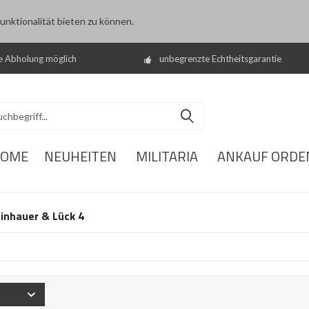
nktionalität bieten zu können.
e Abholung möglich
unbegrenzte Echtheitsgarantie
OME
NEUHEITEN
MILITARIA
ANKAUF ORDE
inhauer & Lück 4