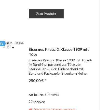
Zum Produkt
ft
Eisernes Kreuz 2. Klasse 1939 mit
Tüte
Eisernes Kreuz 2. Klasse 1939 mit Tüte 4
im Bandring, passend zur Tüte von
Steinhauer & Lück, Lüdenscheid mit
Band und Packpapier Eisenkern kleiner
Riss an Lasche
250,00 € *
Artikel-Nr.:
aTM45982
Merken
Dieses Stück ist bereits verkauft.