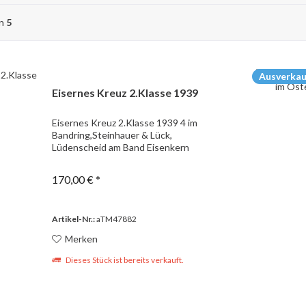
on
5
Ausverkau
Eisernes Kreuz 2.Klasse 1939
Eisernes Kreuz 2.Klasse 1939 4 im
Bandring,Steinhauer & Lück,
Lüdenscheid am Band Eisenkern
170,00 € *
Artikel-Nr.:
aTM47882
Merken
Dieses Stück ist bereits verkauft.