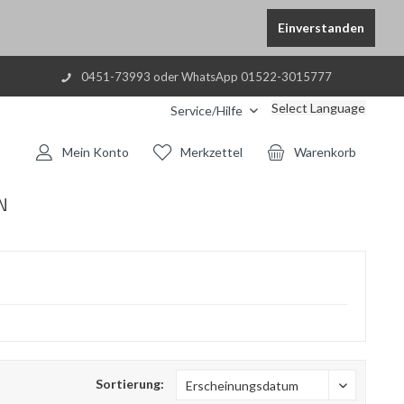
Einverstanden
0451-73993 oder WhatsApp 01522-3015777
Select Language
Service/Hilfe
Mein Konto
Merkzettel
Warenkorb
N
Sortierung: