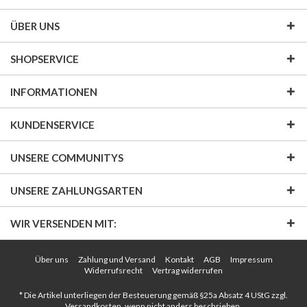
ÜBER UNS
SHOPSERVICE
INFORMATIONEN
KUNDENSERVICE
UNSERE COMMUNITYS
UNSERE ZAHLUNGSARTEN
WIR VERSENDEN MIT:
Über uns
Zahlung und Versand
Kontakt
AGB
Impressum
Widerrufsrecht
Vertrag widerrufen
* Die Artikel unterliegen der Besteuerung gemäß §25a Absatz 4 UStG zzgl.
Versandkosten
, wenn nicht anders beschrieben.