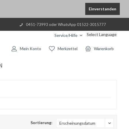
Einverstanden
0451-73993 oder WhatsApp 01522-3015777
Select Language
Service/Hilfe
Mein Konto
Merkzettel
Warenkorb
N
Sortierung: