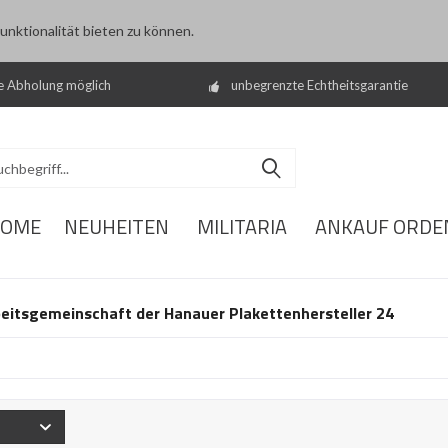
nktionalität bieten zu können.
e Abholung möglich
unbegrenzte Echtheitsgarantie
OME
NEUHEITEN
MILITARIA
ANKAUF ORDE
eitsgemeinschaft der Hanauer Plakettenhersteller 24