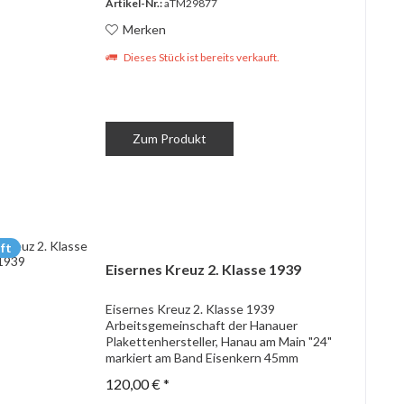
Artikel-Nr.:
aTM29877
Merken
Dieses Stück ist bereits verkauft.
Zum Produkt
ft
Eisernes Kreuz 2. Klasse 1939
Eisernes Kreuz 2. Klasse 1939
Arbeitsgemeinschaft der Hanauer
Plakettenhersteller, Hanau am Main "24"
markiert am Band Eisenkern 45mm
120,00 € *