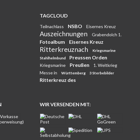
TAGCLOUD
NSBO
Teilnachlass
Eisernes Kreuz
Auszeichnungen
Grabendolch 1.
Fotoalbum
Eisernes Kreuz
Ritterkreuznach
Kriegsmarine
Preussen Orden
Stahlhelmbund
Preußen
Kriegsmarine
1. Weltkrieg
Messe in
Württemberg
3 Sterbebilder
Ritterkreuz des
N
WIR VERSENDEN MIT: