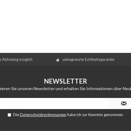
e Abholung möglich
unbegrenzte Echtheitsgarantie
NEWSLETTER
ieren Sie unseren Newsletter und erhalten Sie Informationen über Neu
Die
Datenschutzbestimmungen
habe ich zur Kenntnis genommen.