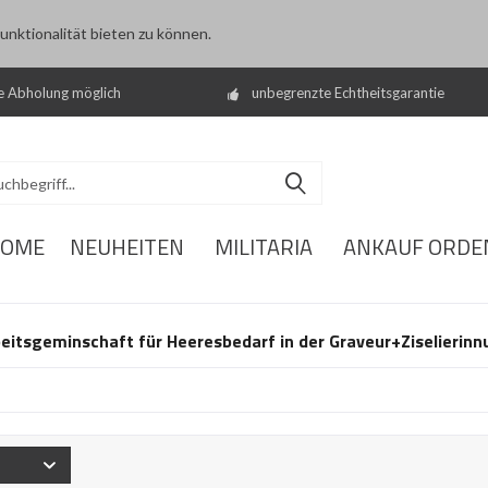
nktionalität bieten zu können.
e Abholung möglich
unbegrenzte Echtheitsgarantie
OME
NEUHEITEN
MILITARIA
ANKAUF ORDE
eitsgeminschaft für Heeresbedarf in der Graveur+Ziselierinn