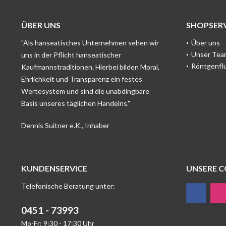
ÜBER UNS
SHOPSERV
"Als hanseatisches Unternehmen sehen wir
Über uns
Unser Tea
uns in der Pflicht hanseatischer
Röntgenfl
Kaufmannstraditionen. Hierbei bilden Moral,
Ehrlichkeit und Transparenz ein festes
Wertesystem und sind die unabdingbare
Basis unseres täglichen Handelns."
Dennis Suitner e.K., Inhaber
KUNDENSERVICE
UNSERE 
Telefonische Beratung unter:
0451 - 73993
Mo-Fr: 9:30 - 17:30 Uhr