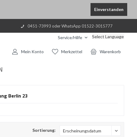
Einverstanden
0451-73993 oder WhatsApp 01522-3015777
Select Language
Service/Hilfe
Mein Konto
Merkzettel
Warenkorb
N
ung Berlin 23
Sortierung: