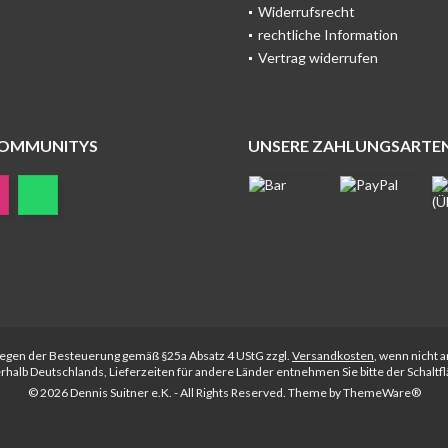
Widerrufsrecht
rechtliche Information
Vertrag widerrufen
COMMUNITYS
UNSERE ZAHLUNGSARTE
rliegen der Besteuerung gemäß §25a Absatz 4 UStG zzgl.
Versandkosten
, wenn nicht 
nerhalb Deutschlands, Lieferzeiten für andere Länder entnehmen Sie bitte der Schalt
© 2026 Dennis Suitner e.K. - All Rights Reserved. Theme by
ThemeWare®