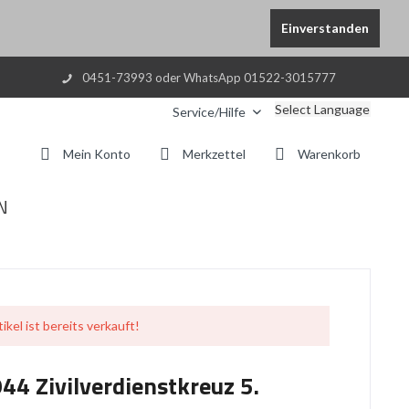
Einverstanden
0451-73993 oder WhatsApp 01522-3015777
Select Language
Service/Hilfe
Mein Konto
Merkzettel
Warenkorb
N
ikel ist bereits verkauft!
44 Zivilverdienstkreuz 5.