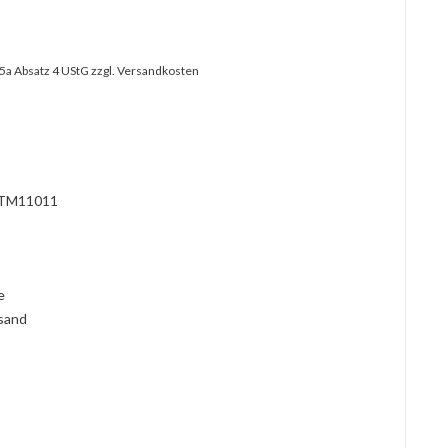
25a Absatz 4 UStG
zzgl. Versandkosten
TM11011
l
ie
rsand