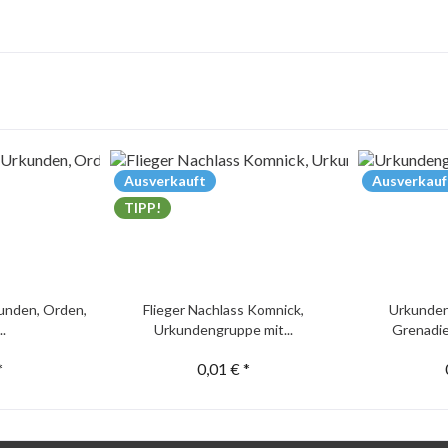
Ausverkauft
Ausverkauf
TIPP!
unden, Orden,
Flieger Nachlass Komnick,
Urkunden
..
Urkundengruppe mit...
Grenadie
*
0,01 € *