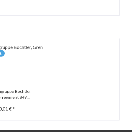
t
gruppe Bochtler,
rregiment 849,...
0,01 € *