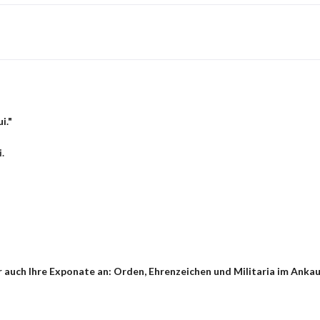
i."
.
auch Ihre Exponate an: Orden, Ehrenzeichen und Militaria im Ankauf