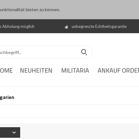
nktionalität bieten zu können.
e Abholung möglich
unbegrenzte Echtheitsgarantie
OME
NEUHEITEN
MILITARIA
ANKAUF ORDE
garien