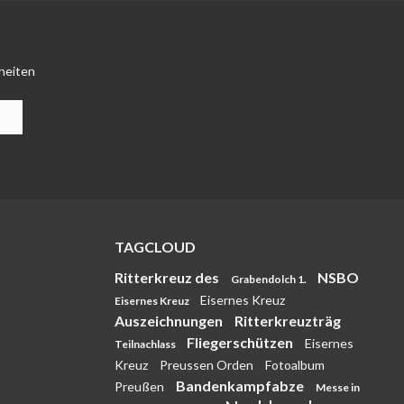
heiten
TAGCLOUD
Ritterkreuz des
NSBO
Grabendolch 1.
Eisernes Kreuz
Eisernes Kreuz
Auszeichnungen
Ritterkreuzträg
Fliegerschützen
Eisernes
Teilnachlass
Kreuz
Preussen Orden
Fotoalbum
Bandenkampfabze
Preußen
Messe in