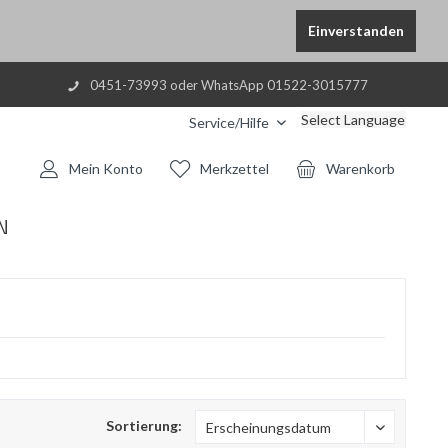
Einverstanden
0451-73993 oder WhatsApp 01522-3015777
Select Language
Service/Hilfe
Mein Konto
Merkzettel
Warenkorb
N
Sortierung: