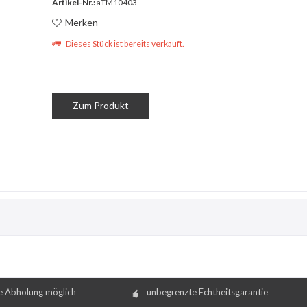
Artikel-Nr.:
aTM10403
Merken
Dieses Stück ist bereits verkauft.
Zum Produkt
e Abholung möglich
unbegrenzte Echtheitsgarantie