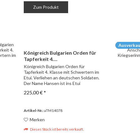
Zum Produkt
Ausverkau
Königreich Bulgarien Orden für
Tapferkeit 4....
Königreich Bulgarien Orden für
Tapferkeit 4. Klasse mit Schwertern im
Etui. Verliehen an deutschen Soldaten.
Der Name Hansen ist ins Etui
geschrieben. Mit weiteren Orden u.a.
225,00 € *
dem Ritterkreuz aus der Familie von
Hans-Christian Hansen...
Artikel-Nr.:
aTM14078
Merken
Dieses Stück ist bereits verkauft.