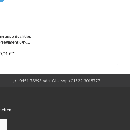
gruppe Bochtler,
rregiment 849,...
0,01 € *
0451-73993 oder WhatsApp 01522-3015777
heiten