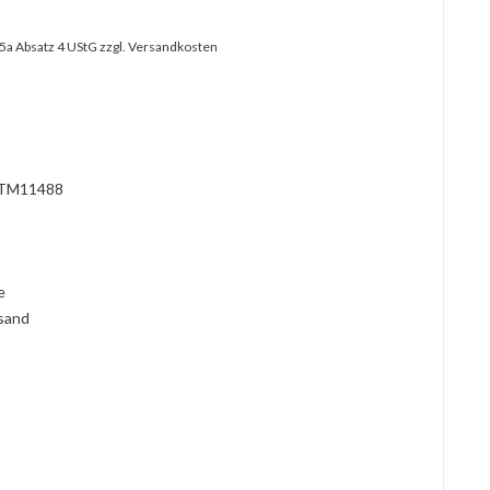
25a Absatz 4 UStG
zzgl. Versandkosten
?
TM11488
l
ie
rsand