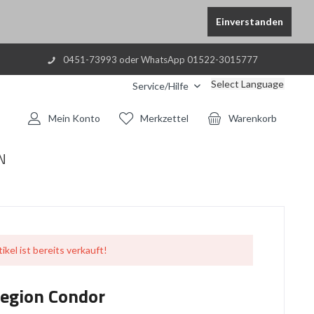
Einverstanden
0451-73993 oder WhatsApp 01522-3015777
Select Language
Service/Hilfe
Mein Konto
Merkzettel
Warenkorb
N
ikel ist bereits verkauft!
egion Condor