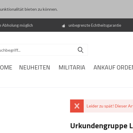
nktionalität bieten zu können.
e Abholung möglich
unbegrenzte Echtheitsgarantie
OME
NEUHEITEN
MILITARIA
ANKAUF ORDE
Leider zu spät! Dieser Art
Urkundengruppe L