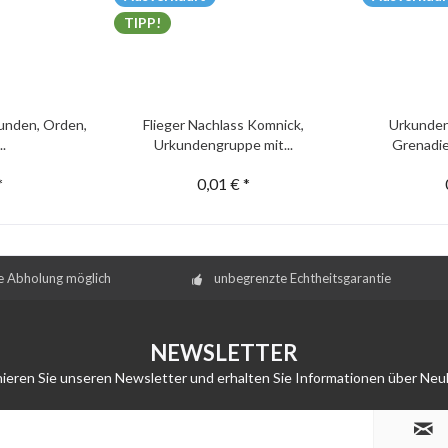
TIPP!
unden, Orden,
Flieger Nachlass Komnick,
Urkunden
..
Urkundengruppe mit...
Grenadie
*
0,01 € *
e Abholung möglich
unbegrenzte Echtheitsgarantie
NEWSLETTER
ieren Sie unseren Newsletter und erhalten Sie Informationen über Neu