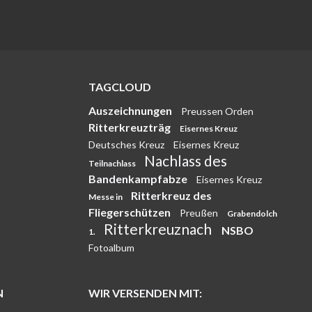
TAGCLOUD
Auszeichnungen
Preussen Orden
Ritterkreuzträg
Eisernes Kreuz
Deutsches Kreuz
Eisernes Kreuz
Nachlass des
Teilnachlass
Bandenkampfabze
Eisernes Kreuz
Ritterkreuz des
Messe in
Fliegerschützen
Preußen
Grabendolch
Ritterkreuznach
NSBO
1.
Fotoalbum
N
WIR VERSENDEN MIT: