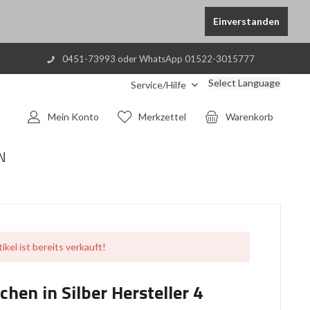
Einverstanden
0451-73993 oder WhatsApp 01522-3015777
Select Language
Service/Hilfe
Mein Konto
Merkzettel
Warenkorb
N
ikel ist bereits verkauft!
en in Silber Hersteller 4