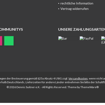
rechtliche Information
Vertrag widerrufen
COMMUNITYS
UNSERE ZAHLUNGSARTE
rliegen der Besteuerung gemäß §25a Absatz 4 UStG zzgl.
Versandkosten
, wenn nicht 
nerhalb Deutschlands, Lieferzeiten für andere Länder entnehmen Sie bitte der Schalt
© 2026 Dennis Suitner e.K. - All Rights Reserved. Theme by
ThemeWare®