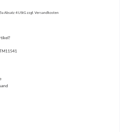
25a Absatz 4 UStG
zzgl. Versandkosten
tikel?
TM11541
l
ie
rsand