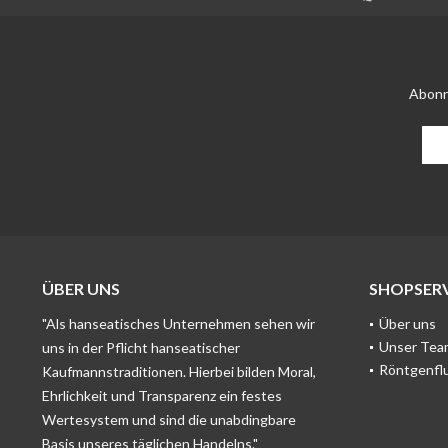
Abonn
ÜBER UNS
SHOPSERV
"Als hanseatisches Unternehmen sehen wir
Über uns
Unser Tea
uns in der Pflicht hanseatischer
Röntgenfl
Kaufmannstraditionen. Hierbei bilden Moral,
Ehrlichkeit und Transparenz ein festes
Wertesystem und sind die unabdingbare
Basis unseres täglichen Handelns."