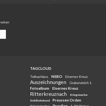
heiten
TAGCLOUD
NSBO
Teilnachlass
Eisernes Kreuz
Auszeichnungen
Grabendolch 1.
Fotoalbum
Eisernes Kreuz
Ritterkreuznach
Kriegsmarine
Preussen Orden
Stahlhelmbund
Preußen
Kriegsmarine
1. Weltkrieg