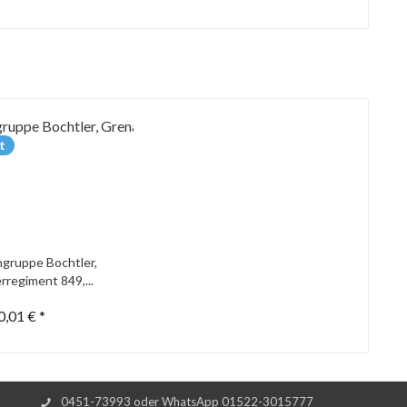
t
gruppe Bochtler,
rregiment 849,...
0,01 € *
0451-73993 oder WhatsApp 01522-3015777