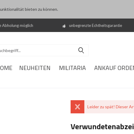
nktionalität bieten zu können.
e Abholung möglich
unbegrenzte Echtheitsgarantie
OME
NEUHEITEN
MILITARIA
ANKAUF ORDE
Leider zu spät! Dieser Art
Verwundetenabzeich