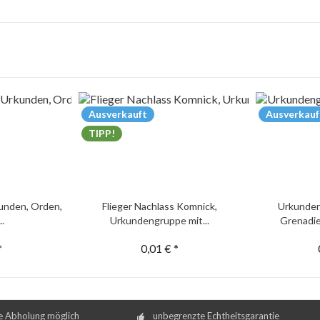
Ausverkauft
Ausverkauf
TIPP!
unden, Orden,
Flieger Nachlass Komnick,
Urkunden
..
Urkundengruppe mit...
Grenadie
*
0,01 € *
e Abholung möglich
unbegrenzte Echtheitsgarantie