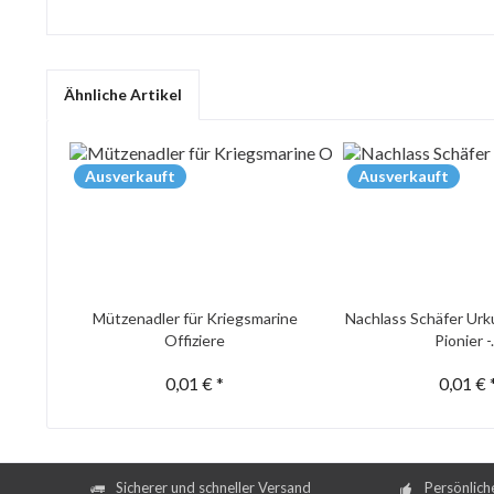
Ähnliche Artikel
Ausverkauft
Ausverkauft
Mützenadler für Kriegsmarine
Nachlass Schäfer Urk
Offiziere
Pionier -.
0,01 € *
0,01 € 
Sicherer und schneller Versand
Persönlich