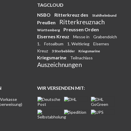
TAGCLOUD
NSBO
Ritterkreuz des
Stahlhelmbund
Ritterkreuznach
Preußen
Preussen Orden
Württemberg
Eisernes Kreuz
Messe in
Grabendolch
1.
Fotoalbum
1. Weltkrieg
Eisernes
Kreuz
3 Sterbebilder
Kriegsmarine
Kriegsmarine
Teilnachlass
Auszeichnungen
N
WIR VERSENDEN MIT: