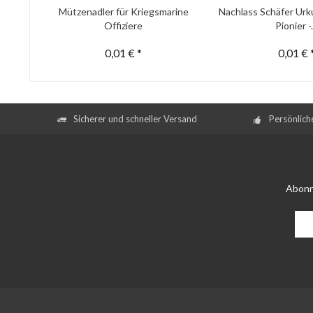
Mützenadler für Kriegsmarine
Nachlass Schäfer Urk
Offiziere
Pionier -.
0,01 € *
0,01 € 
Sicherer und schneller Versand
Persönlich
Abonn