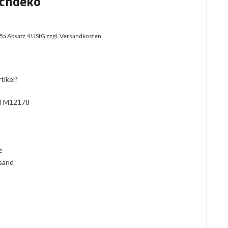
ochdeko
25a Absatz 4 UStG
zzgl. Versandkosten
tikel?
TM12178
l
ie
rsand