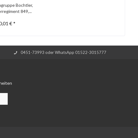
gruppe Bochtler,
rregiment 849,...
0,01 € *
0451-73993 oder WhatsApp 01522-3015777
heiten