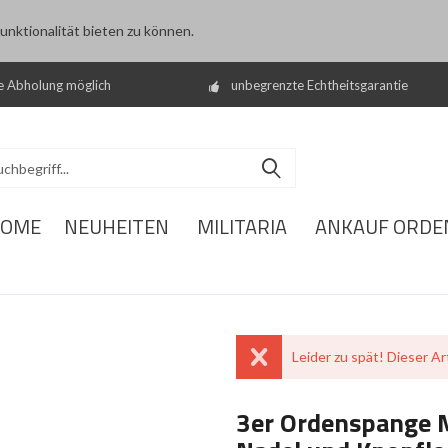
nktionalität bieten zu können.
e Abholung möglich
unbegrenzte Echtheitsgarantie
OME
NEUHEITEN
MILITARIA
ANKAUF ORDE
Leider zu spät! Dieser Art
3er Ordenspange 