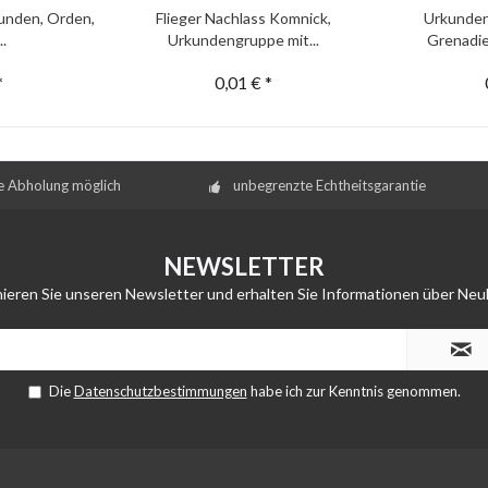
unden, Orden,
Flieger Nachlass Komnick,
Urkunden
..
Urkundengruppe mit...
Grenadie
*
0,01 € *
e Abholung möglich
unbegrenzte Echtheitsgarantie
NEWSLETTER
ieren Sie unseren Newsletter und erhalten Sie Informationen über Neu
Die
Datenschutzbestimmungen
habe ich zur Kenntnis genommen.