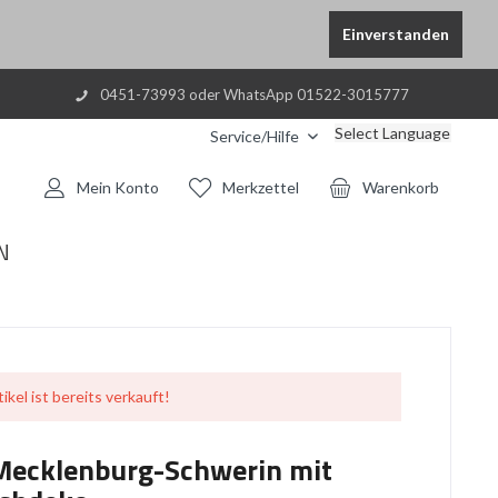
Einverstanden
0451-73993 oder WhatsApp 01522-3015777
Select Language
Service/Hilfe
Mein Konto
Merkzettel
Warenkorb
N
ikel ist bereits verkauft!
Mecklenburg-Schwerin mit