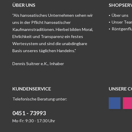
ÜBER UNS
SHOPSERV
"Als hanseatisches Unternehmen sehen wir
Über uns
Unser Tea
uns in der Pflicht hanseatischer
Röntgenfl
Kaufmannstraditionen. Hierbei bilden Moral,
Ehrlichkeit und Transparenz ein festes
Wertesystem und sind die unabdingbare
Basis unseres täglichen Handelns."
Dennis Suitner e.K., Inhaber
KUNDENSERVICE
UNSERE 
Telefonische Beratung unter:
0451 - 73993
Mo-Fr: 9:30 - 17:30 Uhr