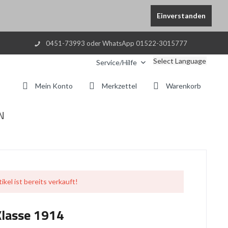
Einverstanden
0451-73993 oder WhatsApp 01522-3015777
Select Language
Service/Hilfe
Mein Konto
Merkzettel
Warenkorb
N
ikel ist bereits verkauft!
Klasse 1914