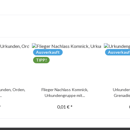
Ausverkauft
Ausverkauf
TIPP!
unden, Orden,
Flieger Nachlass Komnick,
Urkunden
..
Urkundengruppe mit...
Grenadie
*
0,01 € *