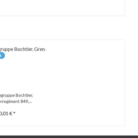
t
gruppe Bochtler,
rregiment 849,...
0,01 € *