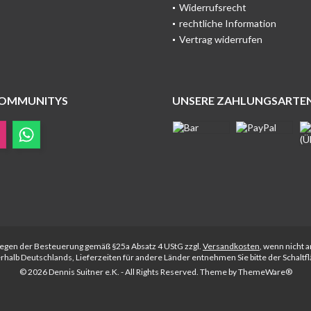
Widerrufsrecht
rechtliche Information
Vertrag widerrufen
COMMUNITYS
UNSERE ZAHLUNGSARTE
rliegen der Besteuerung gemäß §25a Absatz 4 UStG zzgl.
Versandkosten
, wenn nicht 
nerhalb Deutschlands, Lieferzeiten für andere Länder entnehmen Sie bitte der Schalt
© 2026 Dennis Suitner e.K. - All Rights Reserved. Theme by
ThemeWare®