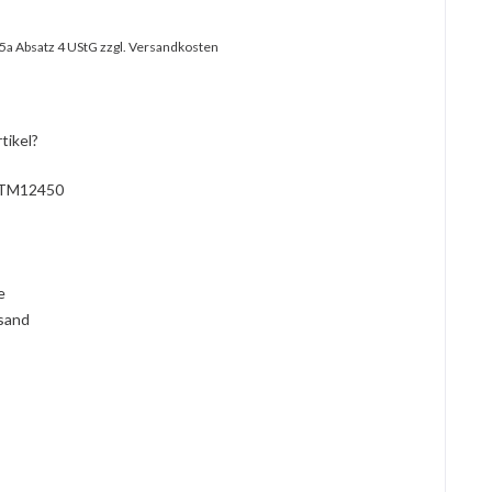
25a Absatz 4 UStG
zzgl. Versandkosten
tikel?
TM12450
l
ie
rsand