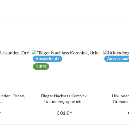
Ausverkauft
Ausverkauf
TIPP!
unden, Orden,
Flieger Nachlass Komnick,
Urkunden
..
Urkundengruppe mit...
Grenadie
*
0,01 € *