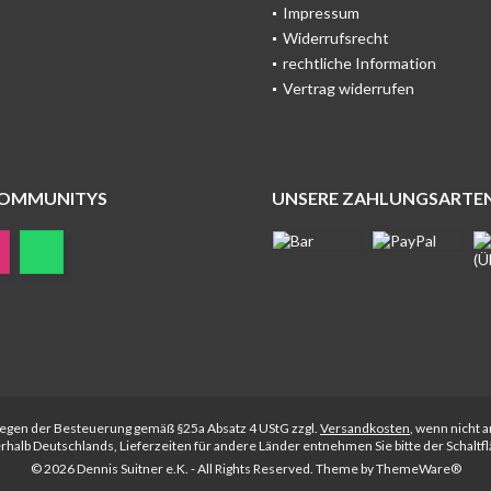
Impressum
Widerrufsrecht
rechtliche Information
Vertrag widerrufen
COMMUNITYS
UNSERE ZAHLUNGSARTE
rliegen der Besteuerung gemäß §25a Absatz 4 UStG zzgl.
Versandkosten
, wenn nicht 
nerhalb Deutschlands, Lieferzeiten für andere Länder entnehmen Sie bitte der Schalt
© 2026 Dennis Suitner e.K. - All Rights Reserved. Theme by
ThemeWare®