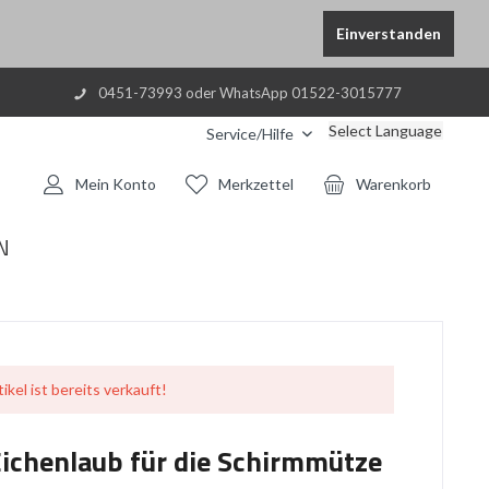
Einverstanden
0451-73993 oder WhatsApp 01522-3015777
Select Language
Service/Hilfe
Mein Konto
Merkzettel
Warenkorb
N
ikel ist bereits verkauft!
ichenlaub für die Schirmmütze