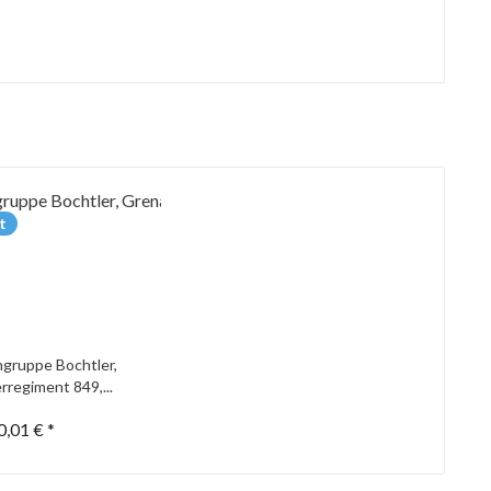
t
gruppe Bochtler,
rregiment 849,...
0,01 € *