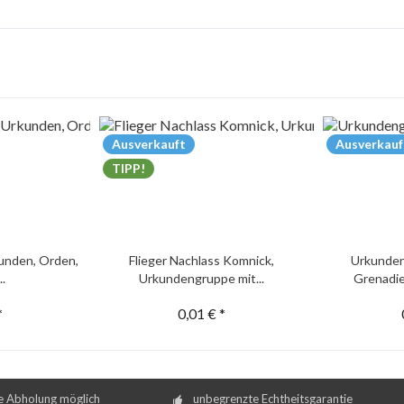
Ausverkauft
Ausverkauf
TIPP!
unden, Orden,
Flieger Nachlass Komnick,
Urkunden
..
Urkundengruppe mit...
Grenadie
*
0,01 € *
e Abholung möglich
unbegrenzte Echtheitsgarantie