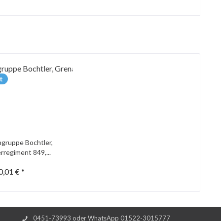
t
gruppe Bochtler,
rregiment 849,...
0,01 € *
0451-73993 oder WhatsApp 01522-3015777