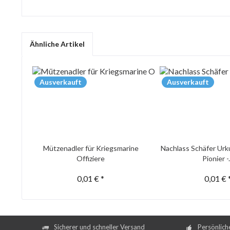
Ähnliche Artikel
Ausverkauft
Ausverkauft
Mützenadler für Kriegsmarine
Nachlass Schäfer Urk
Offiziere
Pionier -.
0,01 € *
0,01 € 
Sicherer und schneller Versand
Persönlich