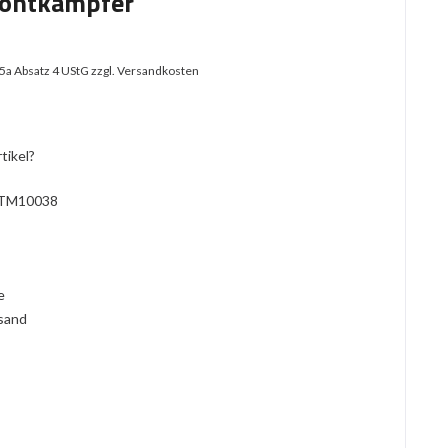
rontkämpfer
25a Absatz 4 UStG
zzgl. Versandkosten
tikel?
TM10038
l
ie
rsand