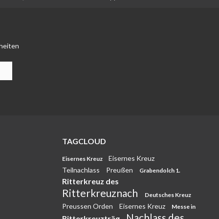
heiten
TAGCLOUD
Eisernes Kreuz
Eisernes Kreuz
Teilnachlass
Preußen
Grabendolch 1.
Ritterkreuz des
Ritterkreuznach
Deutsches Kreuz
Preussen Orden
Eisernes Kreuz
Messe in
Nachlass des
Ritterkreuzträg