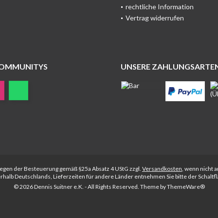
rechtliche Information
Vertrag widerrufen
COMMUNITYS
UNSERE ZAHLUNGSARTE
rliegen der Besteuerung gemäß §25a Absatz 4 UStG zzgl.
Versandkosten
, wenn nicht 
nerhalb Deutschlands, Lieferzeiten für andere Länder entnehmen Sie bitte der Schalt
© 2026 Dennis Suitner e.K. - All Rights Reserved. Theme by
ThemeWare®