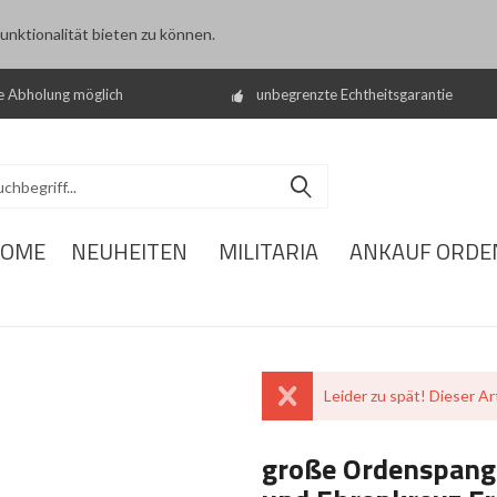
nktionalität bieten zu können.
e Abholung möglich
unbegrenzte Echtheitsgarantie
OME
NEUHEITEN
MILITARIA
ANKAUF ORDE
Leider zu spät! Dieser Art
große Ordenspange