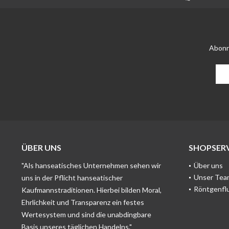
Abonn
ÜBER UNS
SHOPSERV
"Als hanseatisches Unternehmen sehen wir
Über uns
Unser Tea
uns in der Pflicht hanseatischer
Röntgenfl
Kaufmannstraditionen. Hierbei bilden Moral,
Ehrlichkeit und Transparenz ein festes
Wertesystem und sind die unabdingbare
Basis unseres täglichen Handelns."