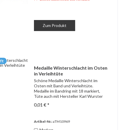
Zum Produkt
ft
Medaille Winterschlacht im Osten
in Verleihtüte
Schöne Medaille Winterschlacht im
Osten mit Band und Verleihtüte.
Medaille im Bandring mit 18 markiert,
Tüte auch mit Hersteller Karl Wurster
Markneukirchen beschriftet. Stimmiges
0,01 € *
Set. Leider ist die Tüte an der rechten
oberen Seite...
Artikel-Nr.:
aTM10969
Merken