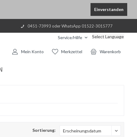
Einverstanden
0451-73993 oder WhatsApp 01522-3015777
Select Language
Service/Hilfe
Mein Konto
Merkzettel
Warenkorb
N
Sortierung: