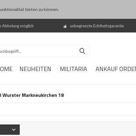
nktionalität bieten zu können.
e Abholung möglich
unbegrenzte Echtheitsgarantie
OME
NEUHEITEN
MILITARIA
ANKAUF ORDE
l Wurster Markneukirchen 18