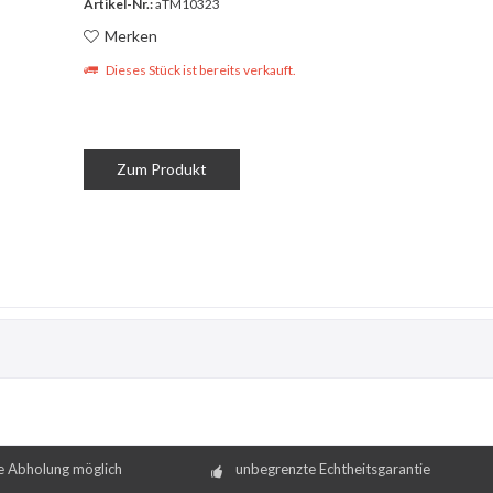
Artikel-Nr.:
aTM10323
Merken
Dieses Stück ist bereits verkauft.
Zum Produkt
e Abholung möglich
unbegrenzte Echtheitsgarantie