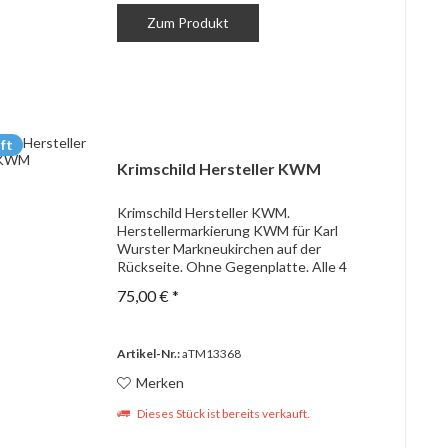
Zum Produkt
ft
Krimschild Hersteller KWM
Krimschild Hersteller KWM.
Herstellermarkierung KWM für Karl
Wurster Markneukirchen auf der
Rückseite. Ohne Gegenplatte. Alle 4
Splinte erhalten. Magnetisch. Guter
75,00 € *
Zustand.
Artikel-Nr.:
aTM13368
Merken
Dieses Stück ist bereits verkauft.