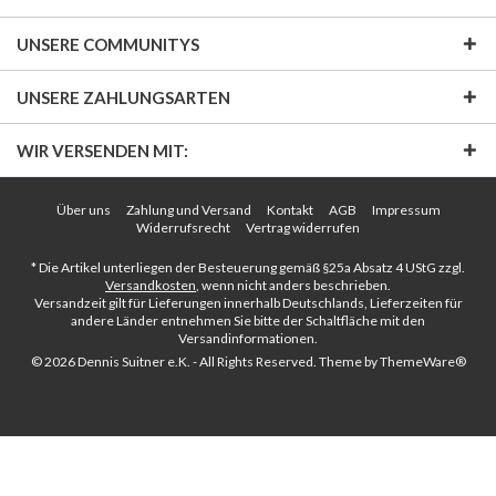
UNSERE COMMUNITYS
UNSERE ZAHLUNGSARTEN
WIR VERSENDEN MIT:
Über uns
Zahlung und Versand
Kontakt
AGB
Impressum
Widerrufsrecht
Vertrag widerrufen
* Die Artikel unterliegen der Besteuerung gemäß §25a Absatz 4 UStG zzgl.
Versandkosten
, wenn nicht anders beschrieben.
Versandzeit gilt für Lieferungen innerhalb Deutschlands, Lieferzeiten für
andere Länder entnehmen Sie bitte der Schaltfläche mit den
Versandinformationen.
© 2026 Dennis Suitner e.K. - All Rights Reserved. Theme by
ThemeWare®