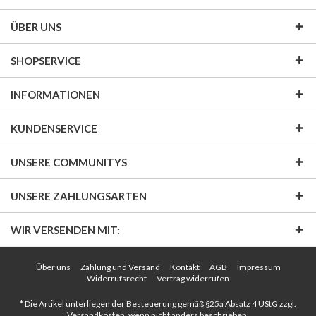
ÜBER UNS
SHOPSERVICE
INFORMATIONEN
KUNDENSERVICE
UNSERE COMMUNITYS
UNSERE ZAHLUNGSARTEN
WIR VERSENDEN MIT:
Über uns
Zahlung und Versand
Kontakt
AGB
Impressum
Widerrufsrecht
Vertrag widerrufen
* Die Artikel unterliegen der Besteuerung gemäß §25a Absatz 4 UStG zzgl.
Versandkosten
, wenn nicht anders beschrieben.