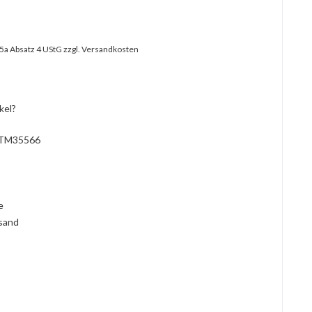
25a Absatz 4 UStG
zzgl. Versandkosten
kel?
TM35566
l
ie
rsand