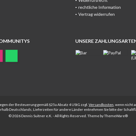
Widerrufsrecht
rechtliche Information
Vertrag widerrufen
COMMUNITYS
UNSERE ZAHLUNGSARTE
rliegen der Besteuerung gemäß §25a Absatz 4 UStG zzgl.
Versandkosten
, wenn nicht 
nerhalb Deutschlands, Lieferzeiten für andere Länder entnehmen Sie bitte der Schalt
© 2026 Dennis Suitner e.K. - All Rights Reserved. Theme by
ThemeWare®