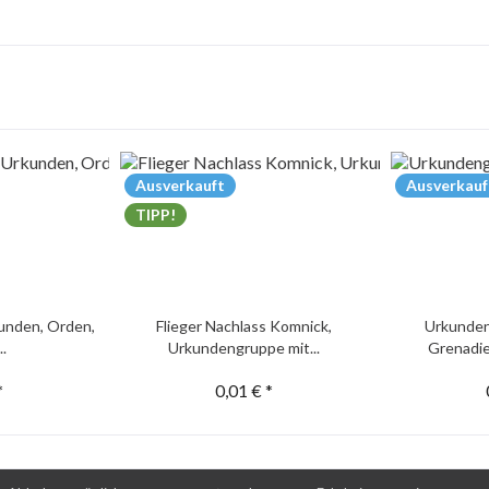
Ausverkauft
Ausverkauf
TIPP!
unden, Orden,
Flieger Nachlass Komnick,
Urkunden
..
Urkundengruppe mit...
Grenadie
*
0,01 € *