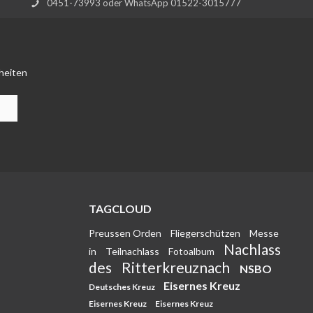
0451-73993 oder WhatsApp 01522-3015777
heiten
TAGCLOUD
Preussen Orden
Fliegerschützen
Messe
Nachlass
in
Teilnachlass
Fotoalbum
des
Ritterkreuznach
NSBO
Eisernes Kreuz
Deutsches Kreuz
Eisernes Kreuz
Eisernes Kreuz