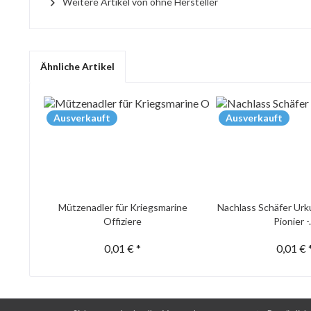
Weitere Artikel von ohne Hersteller
Ähnliche Artikel
Ausverkauft
Ausverkauft
Mützenadler für Kriegsmarine
Nachlass Schäfer Urk
Offiziere
Pionier -.
0,01 € *
0,01 € 