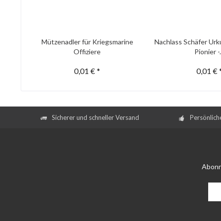
Mützenadler für Kriegsmarine
Nachlass Schäfer Urk
Offiziere
Pionier -.
0,01 € *
0,01 € 
Sicherer und schneller Versand
Persönlich
Abonn