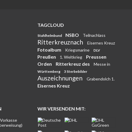
TAGCLOUD
NSBO
Teilnachlass
Stahlhelmbund
Ritterkreuznach
Eisernes Kreuz
Fotoalbum
Kriegsmarine
DLV
Preußen
Preussen
1. Weltkrieg
Orden
Ritterkreuz des
Messe in
Württemberg
3 Sterbebilder
Auszeichnungen
Grabendolch 1.
Eisernes Kreuz
N
WIR VERSENDEN MIT: