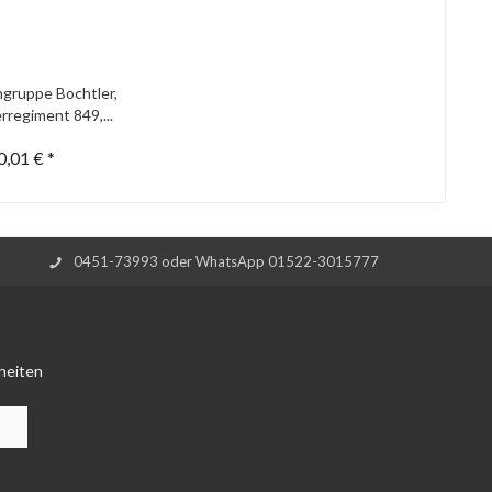
gruppe Bochtler,
rregiment 849,...
0,01 € *
0451-73993 oder WhatsApp 01522-3015777
heiten