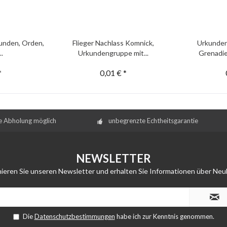
unden, Orden,
Flieger Nachlass Komnick,
Urkunden
..
Urkundengruppe mit...
Grenadie
*
0,01 € *
e Abholung möglich
unbegrenzte Echtheitsgarantie
NEWSLETTER
ieren Sie unseren Newsletter und erhalten Sie Informationen über Neu
Die
Datenschutzbestimmungen
habe ich zur Kenntnis genommen.