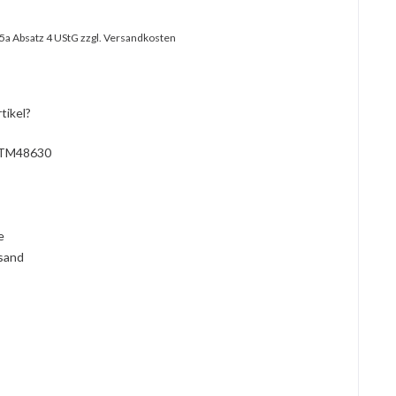
25a Absatz 4 UStG
zzgl. Versandkosten
tikel?
TM48630
l
ie
rsand