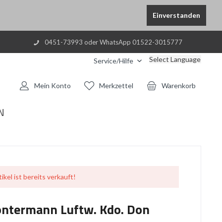
Einverstanden
0451-73993 oder WhatsApp 01522-3015777
Select Language
Service/Hilfe
Mein Konto
Merkzettel
Warenkorb
N
ikel ist bereits verkauft!
ontermann Luftw. Kdo. Don