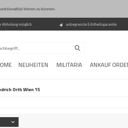
nktionalität bieten zu können.
e Abholung möglich
unbegrenzte Echtheitsgarantie
OME
NEUHEITEN
MILITARIA
ANKAUF ORDE
edrich Orth Wien 15