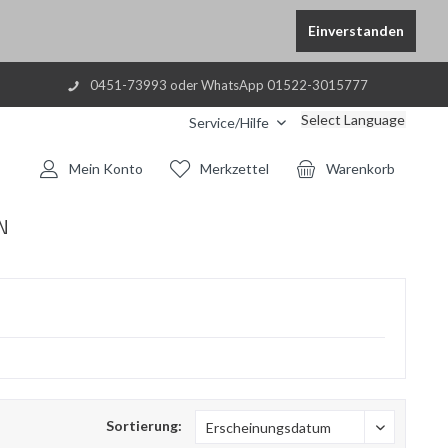
Einverstanden
0451-73993 oder WhatsApp 01522-3015777
Select Language
Service/Hilfe
Mein Konto
Merkzettel
Warenkorb
N
Sortierung: