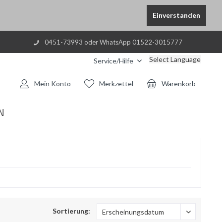
Einverstanden
0451-73993 oder WhatsApp 01522-3015777
Select Language
Service/Hilfe
Mein Konto
Merkzettel
Warenkorb
N
Sortierung: