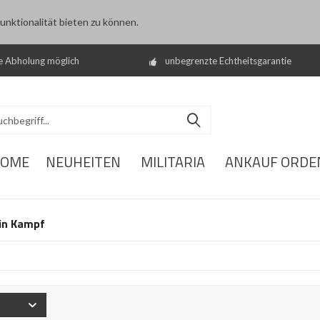
nktionalität bieten zu können.
e Abholung möglich
unbegrenzte Echtheitsgarantie
OME
NEUHEITEN
MILITARIA
ANKAUF ORDE
in Kampf