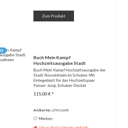
Zum Produkt
ft
Buch Mein Kampf
Hochzeitsausgabe Stadt
Rüsselheim
Buch Mein Kampf Hochzeitsausgabe der
Stadt Rüsselsheim im Schuber. Mit
Einlegeblatt für das Hochzeitspaar
Panzer-Jung. Schuber-Deckel
beschädigt, sonst sehr guter Zustand.
115,00 € *
Artikel-Nr.:
aTM11645
Merken
Dieses Stück ist bereits verkauft.