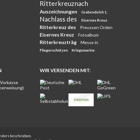
Ritterkreuznach
Auszeichnungen
Grabendolch 1.
Nachlass des
Eisernes Kreuz
Ritterkreuz des
Preussen Orden
Eisernes Kreuz
Fotoalbum
Ritterkreuzträg
Messe in
Fliegerschützen
Kriegsmarine
N
WIR VERSENDEN MIT:
anders beschrieben.