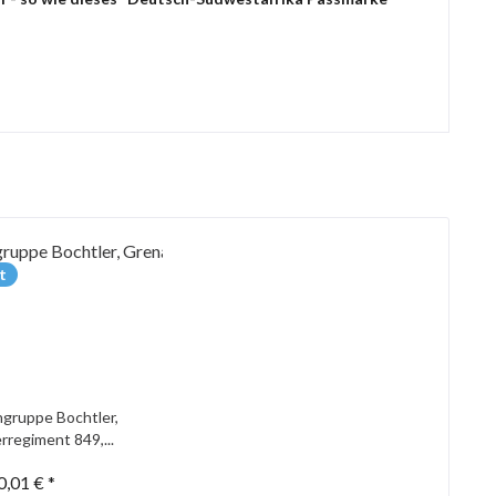
t
gruppe Bochtler,
rregiment 849,...
0,01 € *