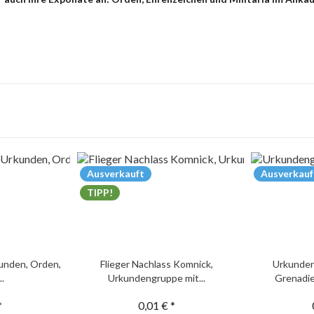
Ausverkauft
Ausverkauf
TIPP!
unden, Orden,
Flieger Nachlass Komnick,
Urkunden
..
Urkundengruppe mit...
Grenadie
*
0,01 € *