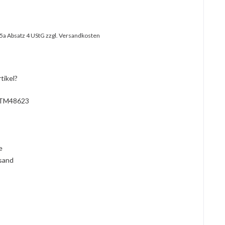
25a Absatz 4 UStG
zzgl. Versandkosten
tikel?
TM48623
l
ie
rsand