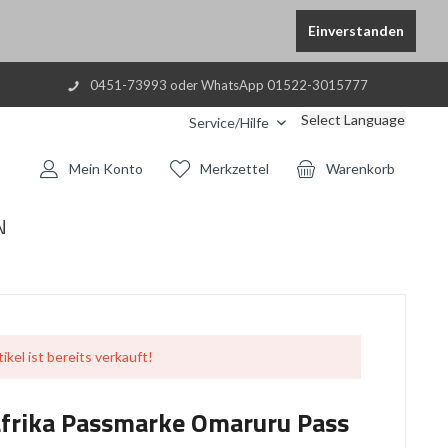
Einverstanden
0451-73993 oder WhatsApp 01522-3015777
Select Language
Service/Hilfe
Mein Konto
Merkzettel
Warenkorb
N
ikel ist bereits verkauft!
frika Passmarke Omaruru Pass