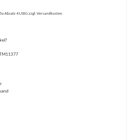
25a Absatz 4 UStG
zzgl. Versandkosten
kel?
TM11377
l
ie
rsand