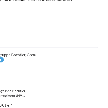
t
gruppe Bochtler,
rregiment 849,...
0,01 € *