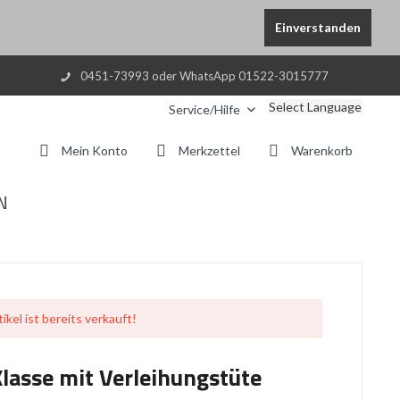
Einverstanden
0451-73993 oder WhatsApp 01522-3015777
Select Language
Service/Hilfe
Mein Konto
Merkzettel
Warenkorb
N
ikel ist bereits verkauft!
Klasse mit Verleihungstüte