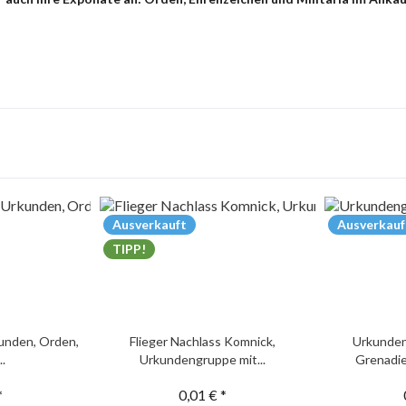
Ausverkauft
Ausverkauf
TIPP!
unden, Orden,
Flieger Nachlass Komnick,
Urkunden
..
Urkundengruppe mit...
Grenadie
*
0,01 € *