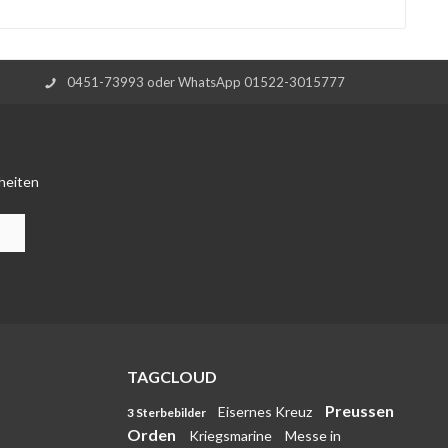
0451-73993 oder WhatsApp 01522-3015777
heiten
TAGCLOUD
Preussen
Eisernes Kreuz
3 Sterbebilder
Orden
Kriegsmarine
Messe in