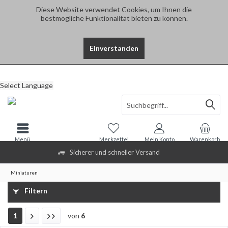
Diese Website verwendet Cookies, um Ihnen die
bestmögliche Funktionalität bieten zu können.
Einverstanden
Select Language
Menü
Merkzettel
Mein Konto
Warenkorb
Sicherer und schneller Versand
Miniaturen
Filtern
1
von
6