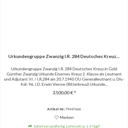
Urkundengruppe Zwanzig I.R. 284 Deutsches Kreuz...
Urkundengruppe Zwanzig I.R. 284 Deutsches Kreuz in Gold
Günther Zwanzig Urkunde Eisernes Kreuz 2. Klasse als Leutnant
und Adjutant III. / I.R.284 am 20.7.1940 OU Generalleutnant u. Div.-
Kdr. 96. I.D. Erwin Vierow (Ritterkreuz) Urkunde...
3.500,00 € *
Artikel-Nr.:
TM47666
Merken
Sofort versandfertig, Lieferzeit ca. 1-3 Tage*