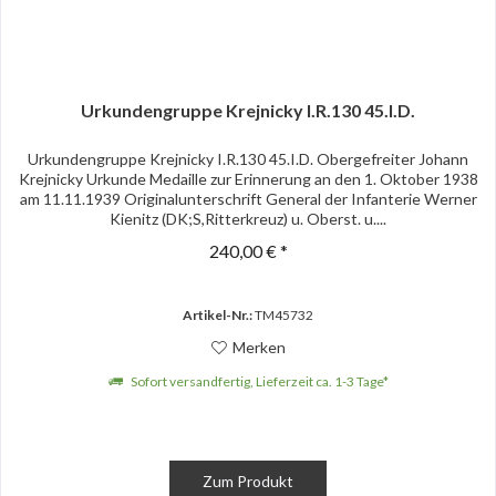
Urkundengruppe Krejnicky I.R.130 45.I.D.
Urkundengruppe Krejnicky I.R.130 45.I.D. Obergefreiter Johann
Krejnicky Urkunde Medaille zur Erinnerung an den 1. Oktober 1938
am 11.11.1939 Originalunterschrift General der Infanterie Werner
Kienitz (DK;S,Ritterkreuz) u. Oberst. u....
240,00 € *
Artikel-Nr.:
TM45732
Merken
Sofort versandfertig, Lieferzeit ca. 1-3 Tage*
Zum Produkt