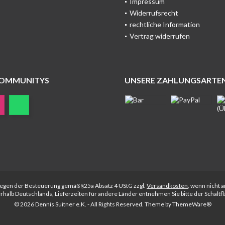
Impressum
Widerrufsrecht
rechtliche Information
Vertrag widerrufen
COMMUNITYS
UNSERE ZAHLUNGSARTE
rliegen der Besteuerung gemäß §25a Absatz 4 UStG zzgl.
Versandkosten
, wenn nicht 
nerhalb Deutschlands, Lieferzeiten für andere Länder entnehmen Sie bitte der Schalt
© 2026 Dennis Suitner e.K. - All Rights Reserved. Theme by
ThemeWare®