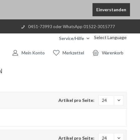
Einverstanden
0451-73993 oder WhatsApp 01522-3015777
Select Language
Service/Hilfe
Mein Konto
Merkzettel
Warenkorb
N
Artikel pro Seite:
Artikel pro Seite: