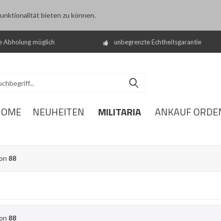
nktionalität bieten zu können.
e Abholung möglich
unbegrenzte Echtheitsgarantie
MILITARIA
HOME
NEUHEITEN
ANKAUF ORDE
on
88
on
88