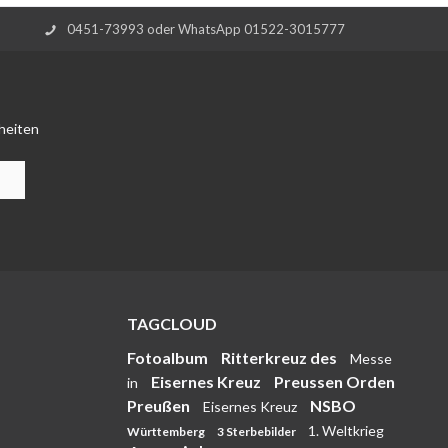
0451-73993 oder WhatsApp 01522-3015777
heiten
TAGCLOUD
Fotoalbum
Ritterkreuz des
Messe
Eisernes Kreuz
Preussen Orden
in
Preußen
NSBO
Eisernes Kreuz
1. Weltkrieg
Württemberg
3 Sterbebilder