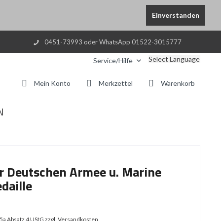
Einverstanden
0451-73993 oder WhatsApp 01522-3015777
Select Language
Service/Hilfe
Mein Konto
Merkzettel
Warenkorb
N
r Deutschen Armee u. Marine
daille
25a Absatz 4 UStG
zzgl. Versandkosten