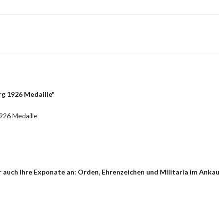
g 1926 Medaille"
926 Medaille
 auch Ihre Exponate an: Orden, Ehrenzeichen und Militaria im Anka