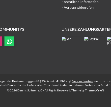
rechtliche Information
Vertrag widerrufen
COMMUNITYS
UNSERE ZAHLUNGSARTE
rliegen der Besteuerung gemäß §25a Absatz 4 UStG zzgl.
Versandkosten
, wenn nicht 
nerhalb Deutschlands, Lieferzeiten für andere Länder entnehmen Sie bitte der Schalt
© 2026 Dennis Suitner e.K. - All Rights Reserved. Theme by
ThemeWare®