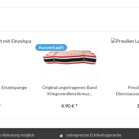
Ausverkauft
t Einzelspange
Original ungetragenes Band
Preu
Kriegsverdienstkreuz...
Dienstausze
*
4,90 € *
1
e Abholung möglich
unbegrenzte Echtheitsgarantie