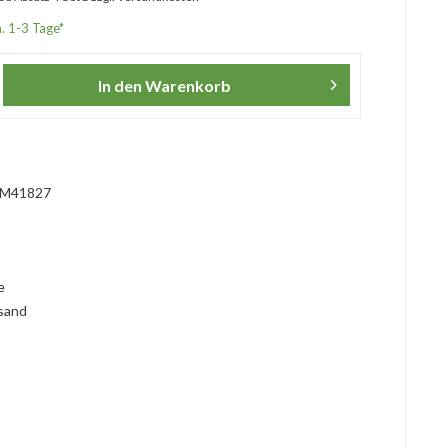
a. 1-3 Tage*
In den
Warenkorb
M41827
l
ie
rsand