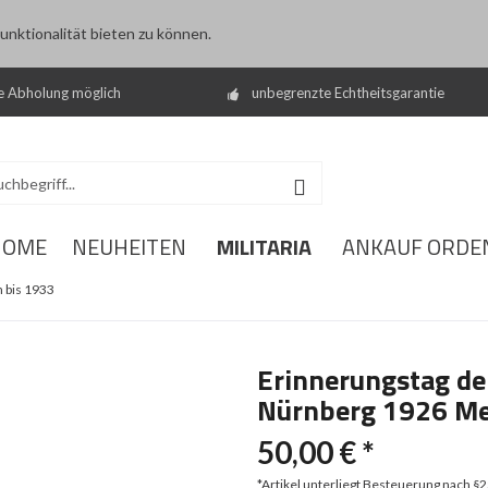
nktionalität bieten zu können.
e Abholung möglich
unbegrenzte Echtheitsgarantie
MILITARIA
HOME
NEUHEITEN
ANKAUF ORDE
 bis 1933
Erinnerungstag de
Nürnberg 1926 Me
50,00 € *
*Artikel unterliegt Besteuerung nach §