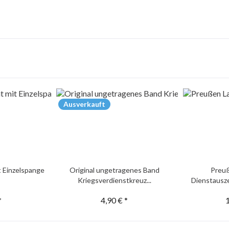
Ausverkauft
t Einzelspange
Original ungetragenes Band
Preu
Kriegsverdienstkreuz...
Dienstausze
*
4,90 € *
1