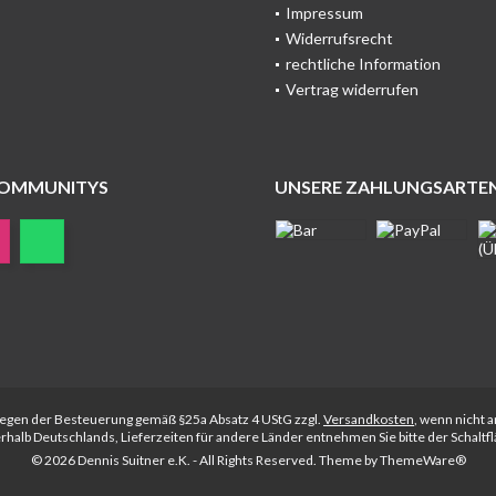
Impressum
Widerrufsrecht
rechtliche Information
Vertrag widerrufen
COMMUNITYS
UNSERE ZAHLUNGSARTE
rliegen der Besteuerung gemäß §25a Absatz 4 UStG zzgl.
Versandkosten
, wenn nicht 
nerhalb Deutschlands, Lieferzeiten für andere Länder entnehmen Sie bitte der Schalt
© 2026 Dennis Suitner e.K. - All Rights Reserved. Theme by
ThemeWare®