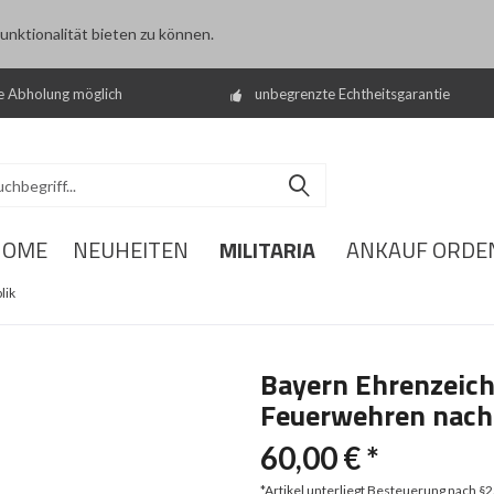
nktionalität bieten zu können.
e Abholung möglich
unbegrenzte Echtheitsgarantie
MILITARIA
HOME
NEUHEITEN
ANKAUF ORDE
lik
Bayern Ehrenzeiche
Feuerwehren nach 
60,00 € *
*Artikel unterliegt Besteuerung nach §