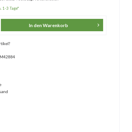
a. 1-3 Tage*
In den
Warenkorb
tikel?
M42884
l
ie
rsand