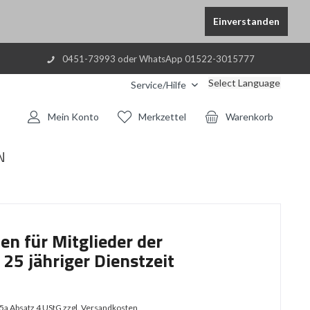
Einverstanden
0451-73993 oder WhatsApp 01522-3015777
Select Language
Service/Hilfe
Mein Konto
Merkzettel
Warenkorb
N
n für Mitglieder der
25 jähriger Dienstzeit
25a Absatz 4 UStG
zzgl. Versandkosten