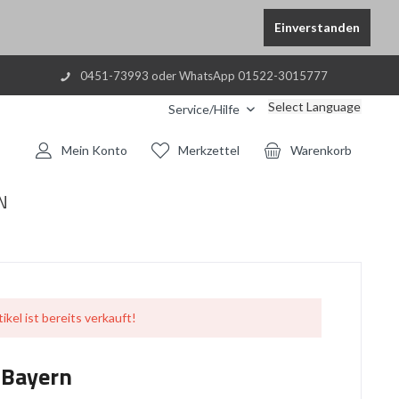
Einverstanden
0451-73993 oder WhatsApp 01522-3015777
Select Language
Service/Hilfe
Mein Konto
Merkzettel
Warenkorb
N
ikel ist bereits verkauft!
 Bayern