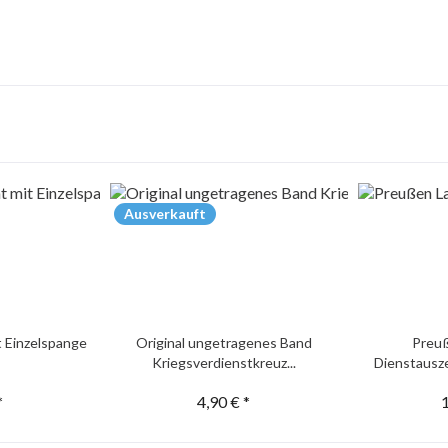
Ausverkauft
t Einzelspange
Original ungetragenes Band
Preu
Kriegsverdienstkreuz...
Dienstausze
*
4,90 € *
1