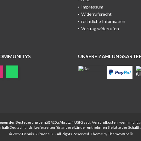
Impressum
Widerrufsrecht
rechtliche Information
Vertrag widerrufen
COMMUNITYS
UNSERE ZAHLUNGSARTE
rliegen der Besteuerung gemäß §25a Absatz 4 UStG zzgl.
Versandkosten
, wenn nicht 
nerhalb Deutschlands, Lieferzeiten für andere Länder entnehmen Sie bitte der Schalt
© 2026 Dennis Suitner e.K. - All Rights Reserved. Theme by
ThemeWare®