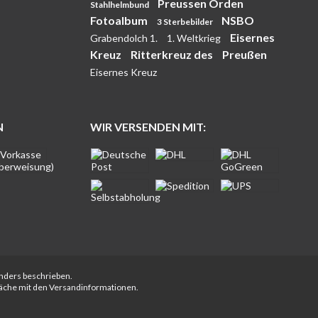
Preussen Orden
Stahlhelmbund
Fotoalbum
NSBO
3 Sterbebilder
Eisernes
Grabendolch 1.
1. Weltkrieg
Kreuz
Ritterkreuz des
Preußen
Eisernes Kreuz
N
WIR VERSENDEN MIT:
anders beschrieben.
fläche mit den Versandinformationen.