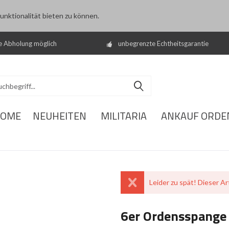
nktionalität bieten zu können.
e Abholung möglich
unbegrenzte Echtheitsgarantie
OME
NEUHEITEN
MILITARIA
ANKAUF ORDE
Leider zu spät! Dieser Art
6er Ordensspange