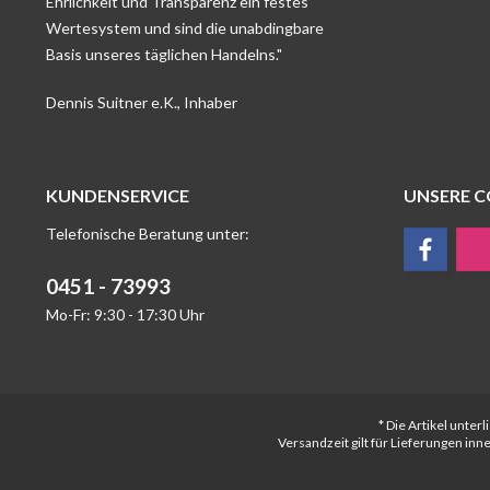
Ehrlichkeit und Transparenz ein festes
Wertesystem und sind die unabdingbare
Basis unseres täglichen Handelns."
Dennis Suitner e.K., Inhaber
KUNDENSERVICE
UNSERE 
Telefonische Beratung unter:
0451 - 73993
Mo-Fr: 9:30 - 17:30 Uhr
* Die Artikel unte
Versandzeit gilt für Lieferungen in