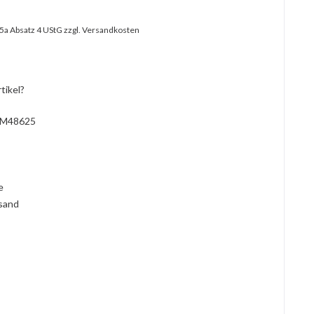
25a Absatz 4 UStG
zzgl. Versandkosten
tikel?
M48625
l
ie
rsand